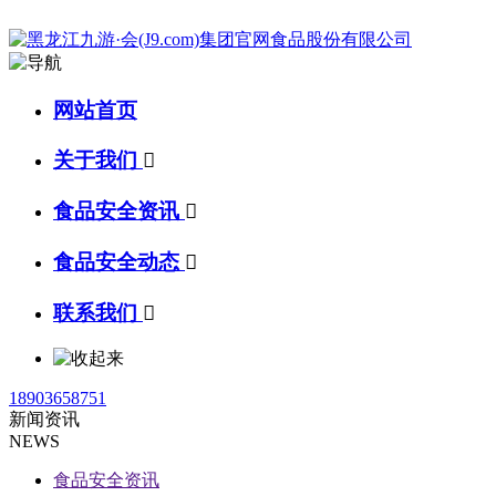
网站首页
关于我们

食品安全资讯

食品安全动态

联系我们

18903658751
新闻资讯
NEWS
食品安全资讯