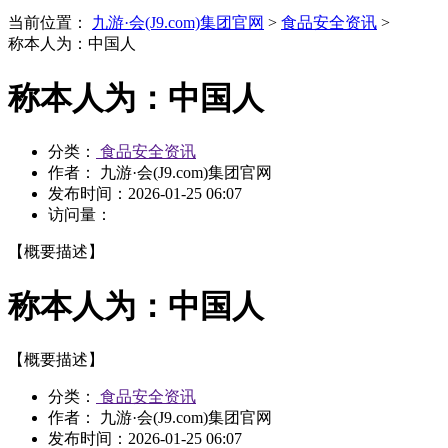
当前位置：
九游·会(J9.com)集团官网
>
食品安全资讯
>
称本人为：中国人
称本人为：中国人
分类：
食品安全资讯
作者： 九游·会(J9.com)集团官网
发布时间：
2026-01-25 06:07
访问量：
【概要描述】
称本人为：中国人
【概要描述】
分类：
食品安全资讯
作者： 九游·会(J9.com)集团官网
发布时间：
2026-01-25 06:07