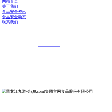
网站首页
关于我们
食品安全资讯
食品安全动态
联系我们
黑龙江九游·会(J9.com)集团官网食品股
全国统一客服热线：
18903658751
地址：哈尔滨南岗区红旗满族乡科技园区
地址：双城经济技术开发区娃哈哈路6号
地址：黑龙江萝北县宝泉岭二九0公路一号
地址：黑龙江省延寿县工业园区北泰山路5号