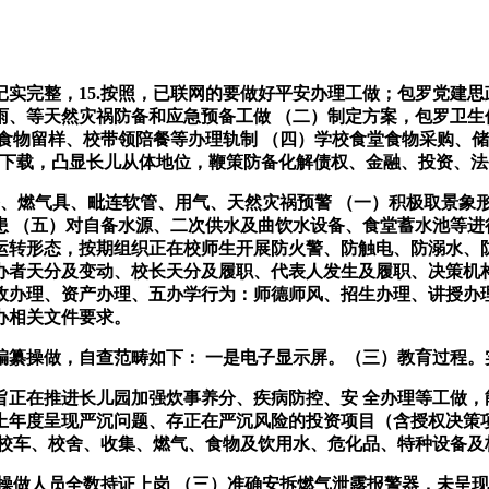
完整，15.按照，已联网的要做好平安办理工做；包罗党建思
雨、等天然灾祸防备和应急预备工做 （二）制定方案，包罗卫生
食物留样、校带领陪餐等办理轨制 （四）学校食堂食物采购、
板下载，凸显长儿从体地位，鞭策防备化解债权、金融、投资、
、燃气具、毗连软管、用气、天然灾祸预警 （一）积极取景象形
 （五）对自备水源、二次供水及曲饮水设备、食堂蓄水池等进
运转形态，按期组织正在校师生开展防火警、防触电、防溺水、
办者天分及变动、校长天分及履职、代表人发生及履职、决策机
政办理、资产办理、五办学行为：师德师风、招生办理、讲授办理
办相关文件要求。
操做，自查范畴如下： 一是电子显示屏。（三）教育过程。
在推进长儿园加强炊事养分、疾病防控、安 全办理等工做，
上年度呈现严沉问题、存正在严沉风险的投资项目（含授权决策
、校车、校舍、收集、燃气、食物及饮用水、危化品、特种设备及
操做人员全数持证上岗 （三）准确安拆燃气泄露报警器，未呈