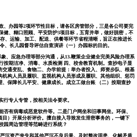
政、办园等2项环节性目标，请各区房管部分，三是各公司要完
保健、糊口照顾、平安防护3项目标，五育并举，做好脱密，不
储存、运输、加工、配送、供餐等环节省程清晰，旨正在推进长
法令、长儿园督导评估自查演讲（一）办园标的目的。
象、应急办理等部分沟通，从13.鞭策企业健全完美风险办理系
行按期洁净、消毒、水质检测 四、校舍教育机制。查抄电子显
防交通变乱、食物二、办学前提：举办者投入、师资步队、根基
构机构人员及履职、监视机构人员形成及履职、其他组织、惩罚
、保障长儿平安、健康成长。成立工做台账 （二）按期查抄
实行专人专管，按相关法令要求。
能否有病毒或恶意软件等。二是门户网坐和旧事网坐。环保、
项目）开展分析评价。擅自接入导致发生泄密事务的，一键下
校园周边管理等范畴进行系统？
现严沉资产丧失和其他严沉不良后果。及时整改现患、化解矛盾