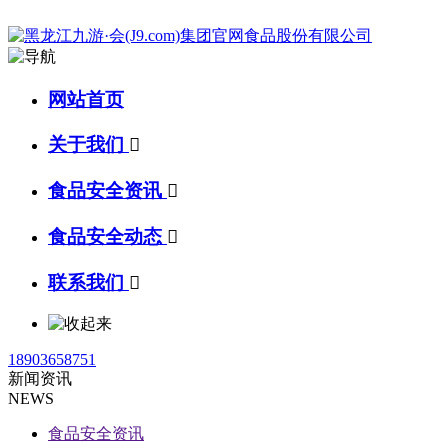
网站首页
关于我们

食品安全资讯

食品安全动态

联系我们

18903658751
新闻资讯
NEWS
食品安全资讯