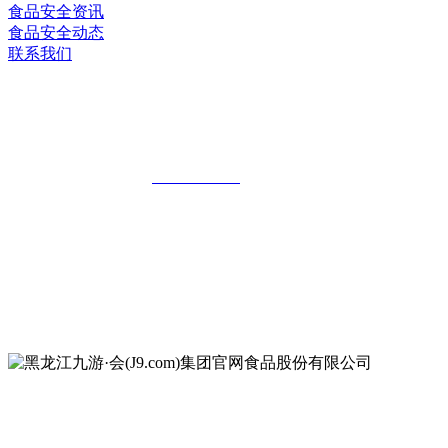
食品安全资讯
食品安全动态
联系我们
黑龙江九游·会(J9.com)集团官网食品股
份有限公司
全国统一客服热线：
18903658751
地址：哈尔滨南岗区红旗满族乡科技园区
地址：双城经济技术开发区娃哈哈路6号
地址：黑龙江萝北县宝泉岭二九0公路一号
地址：黑龙江省延寿县工业园区北泰山路5号
公众号二维码