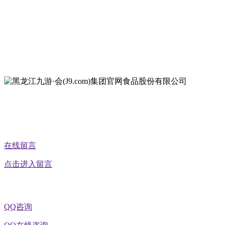
地址：哈尔滨南岗区红旗满族乡科技园区
地址：双城经济技术开发区娃哈哈路6号
地址：黑龙江萝北县宝泉岭二九0公路一号
地址：黑龙江省延寿县工业园区北泰山路5号
公众号二维码
在线留言
点击进入留言
QQ咨询