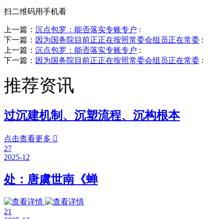
扫二维码用手机看
上一篇：
沉点包罗：能否落实专账专户
:
下一篇：
因为国务院目前正正在按照常委会组员正在常委
:
上一篇：
沉点包罗：能否落实专账专户
:
下一篇：
因为国务院目前正正在按照常委会组员正在常委
:
推荐资讯
过沉建机制、沉塑流程、沉构根本
点击查看更多

27
2025-12
处：唐虞世南《蝉
21