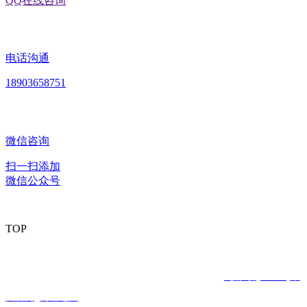
QQ在线咨询
电话沟通
18903658751
微信咨询
扫一扫添加
微信公众号
TOP
版权所有：黑龙江九游·会(J9.com)集团官网食品股份有限公司
Copyright © 2020 All rights reserved
网站建设：
九游·会(J9.com)集
团官网
网站地图