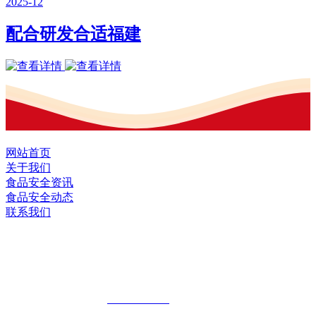
2025-12
配合研发合适福建
网站首页
关于我们
食品安全资讯
食品安全动态
联系我们
黑龙江九游·会(J9.com)集团官网食品股
份有限公司
全国统一客服热线：
18903658751