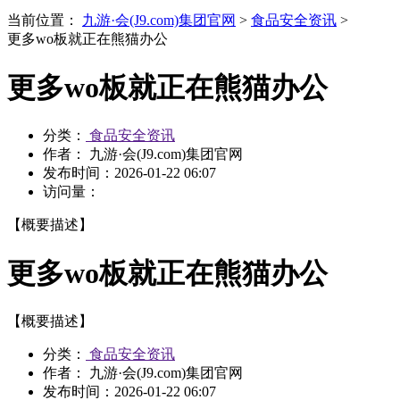
当前位置：
九游·会(J9.com)集团官网
>
食品安全资讯
>
更多wo板就正在熊猫办公
更多wo板就正在熊猫办公
分类：
食品安全资讯
作者： 九游·会(J9.com)集团官网
发布时间：
2026-01-22 06:07
访问量：
【概要描述】
更多wo板就正在熊猫办公
【概要描述】
分类：
食品安全资讯
作者： 九游·会(J9.com)集团官网
发布时间：
2026-01-22 06:07