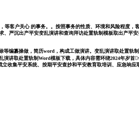
等客户关心 的事务。。按照事务的性质、环境和风险程度，客户风
求、严沉出产平安变乱演讲和查询拜访处置轨制模板取出产平安
编纂操做，简历word，构成工做演讲。变乱演讲取处置轨制wo
乱演讲取处置轨制Word模板下载，具体内容需环绕2024年岁
成立收集平安系统、按期平安查抄和平安教育取培训、应急响应