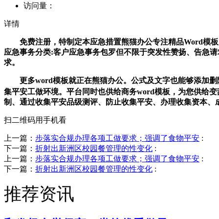
访问量：
详情
免费注册，特制定本应急措置熊猫办公专注精品Word模板，
应急事务分类:客户应急事务包罗但不限于突发性赞扬、告急请
求。
更多word模板就正在熊猫办公。公式及文字也能够添加删除等
集平安工做环境。平台同时也供给商务word模板，为您供给变
制、通过收集平安品级测评、防止收集平安、办理收集资本、
扫二维码用手机看
上一篇：
步落实合规办理各项工做要求；强调了食物平安
:
下一篇：
折射出新洲区校园餐管理的性变化
:
上一篇：
步落实合规办理各项工做要求；强调了食物平安
:
下一篇：
折射出新洲区校园餐管理的性变化
:
推荐资讯