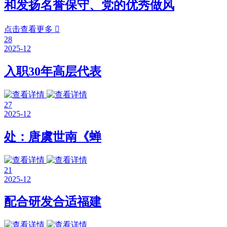
和发扬名誉保守、党的优秀做风
点击查看更多

28
2025-12
入职30年高层代表
27
2025-12
处：唐虞世南《蝉
21
2025-12
配合研发合适福建