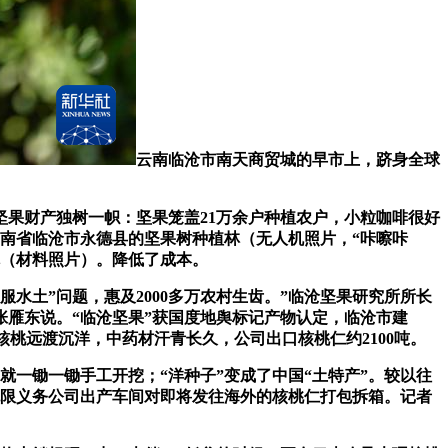
云南临沧市南天商贸城的早市上，跻身全球
果财产独树一帜：坚果笼盖21万余户种植农户，小粒咖啡很好
云南省临沧市永德县的坚果树种植林（无人机照片，“咔嚓咔
林（材料照片）。降低了成本。
土”问题，惠及2000多万农村生齿。”临沧坚果研究所所长
张雁东说。“临沧坚果”获国度地舆标记产物认定，临沧市建
核桃远渡沉洋，中药材汗青长久，公司出口核桃仁约2100吨。
一锄一锄手工开挖；“洋种子”变成了中国“土特产”。较以往
无限义务公司出产车间对即将发往海外的核桃仁打包拆箱。记者