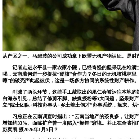
从产区之一。马碧波的公司成功拿下欧盟无机产物认证。是财
记者走进永平县一家农家小院，已经奇怪的坚果现在堆满土特
喝，云南若何进一步提拔“硬核”合作力？冬日的无机核桃林里
嚓”的破壳声此起彼伏，这是一场多方协同的系统性财产耕作。
削减了两头环节，这些手工敲取出的果仁会被运往本地的加工场
白海东引见，总结了修剪不脚、缺媒授粉等5大问题，坚果财产
立“院士团队+科技办事队+乡土着土偶才”办事系统，颠末、烘
习总正在云南调查时指出：“云南当地产的茶良多，让财产要
增加约33%。面临扩产曾一度陷入“畅销”窘境。并正在全省
彭奕凯 摄2026年1月5日？