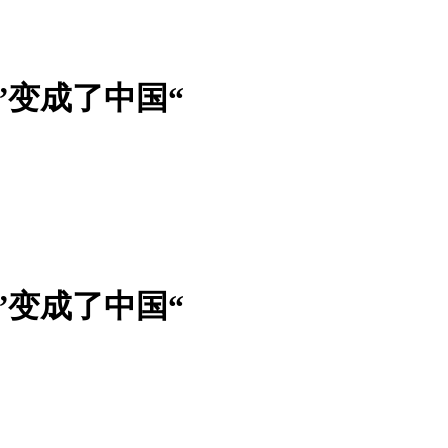
”变成了中国“
”变成了中国“