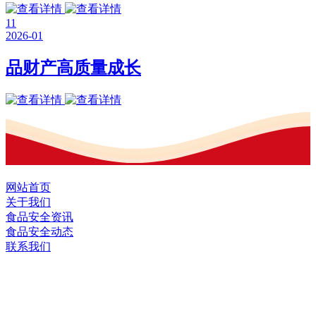
11
2026-01
品财产高质量成长
网站首页
关于我们
食品安全资讯
食品安全动态
联系我们
黑龙江九游·会(J9.com)集团官网食品股
份有限公司