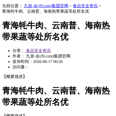
当前位置：
九游·会(J9.com)集团官网
>
食品安全资讯
>
青海牦牛肉、云南普、海南热带果蔬等处所名优
青海牦牛肉、云南普、海南热
带果蔬等处所名优
分类：
食品安全资讯
作者： 九游·会(J9.com)集团官网
发布时间：
2026-06-17 06:26
访问量：
【概要描述】
青海牦牛肉、云南普、海南热
带果蔬等处所名优
【概要描述】