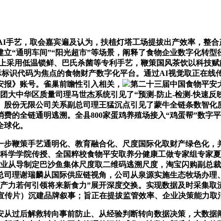
I手艺，取会嘉宾遍及认为，扶植灯塔工场提拔出产效率，整合
立“通明车间”“阳光超市”等场景，阐释了食物企业数字化转型
艺上采用低温锁鲜、巴氏杀菌等专利手艺，鞭策国风茶饮以科技
标识代码为焦点的食物财产数字化平台。通过AI视觉取正在线
安报》账号。雀巢前瞻性引入相关，
第二十三届中国食物平安大
团大中华区质量司理马世杰系统引见了“预测-防止-检测-快速
）股份无限公司关系副总司理王猛沉点引见了蒙牛全链条数智化
消费的全链通明逃溯。全县800家蛋鸡养殖场接入“鸡蛋帮”数
全球化。
一步鞭策手艺通明化、教育融合化、尺度国际化取财产绿色化，并
物科学学院传授、全国粹校食物平安取养分健康工做专家组专家夏
一。企业从导制定巴沙鱼集体尺度取二维码逃溯尺度，淘宝闪购副
总司理谢瑞麟从国际供应链视角，公司从泉源实施生态牧场办理
产力若何引领将来新食力”展开深度交换。实现数据及时采集取流
事宣传片）沉建品牌叙事；旨正在提拔监管效率、企业决策能力取
从过后解救转向事前防止、从经验判断转向数据决策，大数据阐