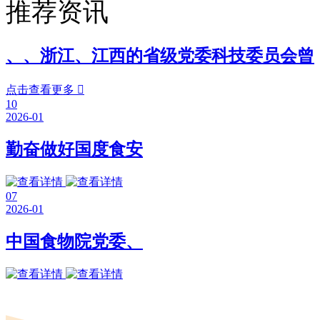
推荐资讯
、、浙江、江西的省级党委科技委员会曾
点击查看更多

10
2026-01
勤奋做好国度食安
07
2026-01
中国食物院党委、