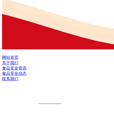
网站首页
关于我们
食品安全资讯
食品安全动态
联系我们
黑龙江九游·会(J9.com)集团官网食品股
全国统一客服热线：
18903658751
地址：哈尔滨南岗区红旗满族乡科技园区