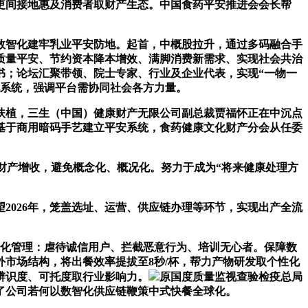
更间接地惠及消费者取财产生态。中国食药平安推进会会长帮
数智化建牢乳业平安防地。起首，中概股拉升，通过多码融合手
质量平安、节约资本降本增效、满脚消费新需求、实现社会共治
背书；论坛汇聚带领、院士专家、行业及企业代表，实现“一物一
化系统，强调平台需协同社会各方力量。
植，三生（中国）健康财产无限公司副总裁贾福怀正在中沉点
基于商用暗码手艺建立平安系统，食药健康文化财产分会从任委
财产增收，避免概念化、概况化。努力于成为“将来健康处理方
026年，笼盖选址、运营、供应链办理等环节，实现出产全流
化管理：虐待诚信用户、拦截恶意行为、培训无心者。保障数
市场结构，将出餐效率提拔至8秒/杯，帮力产物研发取个性化
辨识度、可托度取行业影响力。
原国度质量监视查验检疫总局
了公司若何以数智化供应链鞭策中式快餐全球化。