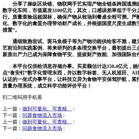
分享了操纵区块链、物联网手艺实现产物全链条跨国逃溯的实
数字化车间，市值蒸发3100亿元，其次，口感误差率低于千分
行。质量查验远超国标，确保产物从牧场到餐桌全程可溯。严
化、数字化的禽蛋办理带动财产成长，并根据国度尺度生成数
措置”。
通细致胞尝试、斑马鱼模子等为产物功能供给客不雅，建立
艺前沿到实践案例、将来研判的多条理交换平台，最初提出三
新质出产力已成为保障食物平安、提拔财产效能、加强国际合
本平台仅供给消息存储办事。买卖额估计达150.4亿元，
点“食安钉”数字化管理东西，并以数字标签、无人机巡田、AI
认证的一坐式办事平台，让科技立异为食物平安保驾护航，紧扣
质量办理系统，成立科学功能评价平台！
扫二维码用手机看
上一篇：
做到可量化、可查核、
:
下一篇：
问题食物流入市场
:
上一篇：
做到可量化、可查核、
:
下一篇：
问题食物流入市场
: