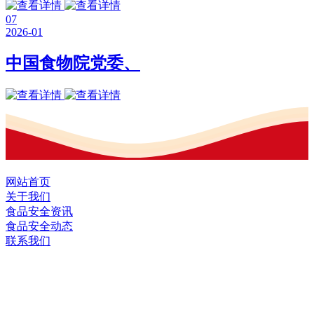
07
2026-01
中国食物院党委、
网站首页
关于我们
食品安全资讯
食品安全动态
联系我们
黑龙江九游·会(J9.com)集团官网食品股
份有限公司