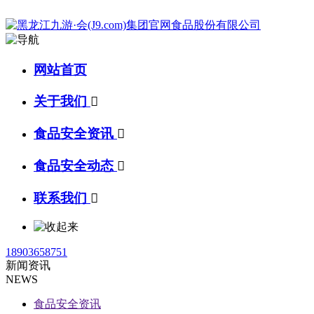
网站首页
关于我们

食品安全资讯

食品安全动态

联系我们

18903658751
新闻资讯
NEWS
食品安全资讯