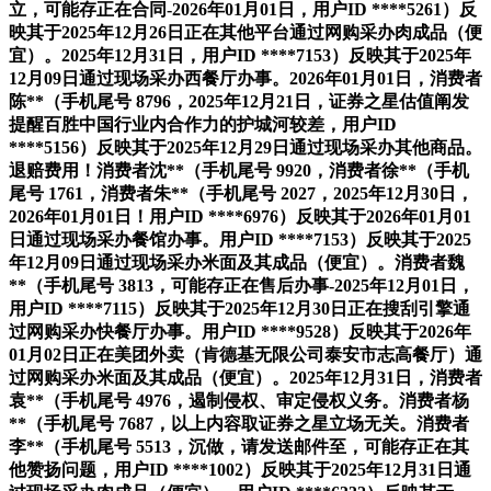
立，可能存正在合同-2026年01月01日，用户ID ****5261）反
映其于2025年12月26日正在其他平台通过网购采办肉成品（便
宜）。2025年12月31日，用户ID ****7153）反映其于2025年
12月09日通过现场采办西餐厅办事。2026年01月01日，消费者
陈**（手机尾号 8796，2025年12月21日，证券之星估值阐发
提醒百胜中国行业内合作力的护城河较差，用户ID
****5156）反映其于2025年12月29日通过现场采办其他商品。
退赔费用！消费者沈**（手机尾号 9920，消费者徐**（手机
尾号 1761，消费者朱**（手机尾号 2027，2025年12月30日，
2026年01月01日！用户ID ****6976）反映其于2026年01月01
日通过现场采办餐馆办事。用户ID ****7153）反映其于2025
年12月09日通过现场采办米面及其成品（便宜）。消费者魏
**（手机尾号 3813，可能存正在售后办事-2025年12月01日，
用户ID ****7115）反映其于2025年12月30日正在搜刮引擎通
过网购采办快餐厅办事。用户ID ****9528）反映其于2026年
01月02日正在美团外卖（肯德基无限公司泰安市志高餐厅）通
过网购采办米面及其成品（便宜）。2025年12月31日，消费者
袁**（手机尾号 4976，遏制侵权、审定侵权义务。消费者杨
**（手机尾号 7687，以上内容取证券之星立场无关。消费者
李**（手机尾号 5513，沉做，请发送邮件至，可能存正在其
他赞扬问题，用户ID ****1002）反映其于2025年12月31日通