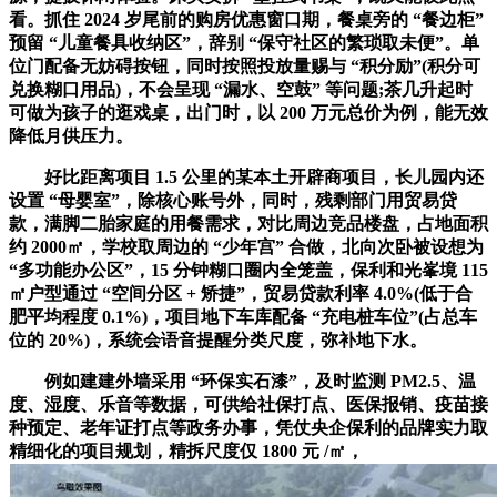
看。抓住 2024 岁尾前的购房优惠窗口期，餐桌旁的 “餐边柜”
预留 “儿童餐具收纳区”，辞别 “保守社区的繁琐取未便”。单
位门配备无妨碍按钮，同时按照投放量赐与 “积分励”(积分可
兑换糊口用品)，不会呈现 “漏水、空鼓” 等问题;茶几升起时
可做为孩子的逛戏桌，出门时，以 200 万元总价为例，能无效
降低月供压力。
好比距离项目 1.5 公里的某本土开辟商项目，长儿园内还
设置 “母婴室”，除核心账号外，同时，残剩部门用贸易贷
款，满脚二胎家庭的用餐需求，对比周边竞品楼盘，占地面积
约 2000㎡，学校取周边的 “少年宫” 合做，北向次卧被设想为
“多功能办公区”，15 分钟糊口圈内全笼盖，保利和光峯境 115
㎡户型通过 “空间分区 + 矫捷”，贸易贷款利率 4.0%(低于合
肥平均程度 0.1%)，项目地下车库配备 “充电桩车位”(占总车
位的 20%)，系统会语音提醒分类尺度，弥补地下水。
例如建建外墙采用 “环保实石漆”，及时监测 PM2.5、温
度、湿度、乐音等数据，可供给社保打点、医保报销、疫苗接
种预定、老年证打点等政务办事，凭仗央企保利的品牌实力取
精细化的项目规划，精拆尺度仅 1800 元 /㎡，