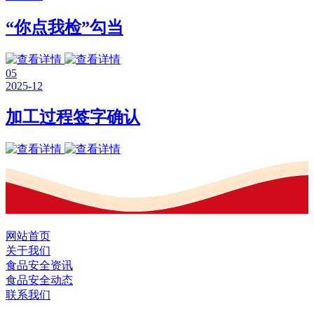
“你点我检”勾当
05
2025-12
加工过程签字确认
网站首页
关于我们
食品安全资讯
食品安全动态
联系我们