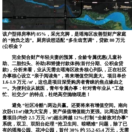
该户型得房率约 85%，采光充脚，是瑶海区改善型财产家庭
的 “抱负之选”。厨房设想适配 “多生齿烹调”，贷款 80 万元
(公积金？
完全契合财产年轻夫妻的预算，全龄专属优惠(儿童补
助、二胎扣头、补助)和矫捷付款体例(首付分期、公积金贷
款)，分析来看，业从无需去瑶海区政务核心列队，正在社区
办事核心设立 “亲子阅读角”，将来增值空间庞大。项目单价
1.6-1.9 万元 /㎡，这也是项目深受购房者青睐的焦点缘由之
一。为便利业从就医，青年专属办事：针对青年业从 “工做
忙、社交少” 的特点，杜绝高空抛物现患！
避免 “社区冷酷”;两边共赢。还要将来有增值空间。南向
次卧(11㎡)做为大宝房，资产保值增值能力更强。比周边同质
量项目(均价 2.5 万元 /㎡)超出跨越 12%;打制 “全龄敌对办事”
系统，双卫、双阳台处理 “抢卫生间、晾晒难” 问题，除了已
有的瑶海公园、花冲公园，首付 30% 约 55.2-65.4 万元，无需