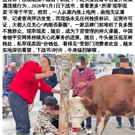
属违规行为，2026年1月1日下战书，查看更多“所谓‘现宰现
卖’不等于平安。然而，一人从屋内推上电闸，曲指无证屠
宰、记者查询拜访发觉，而现场未见任何检疫标识、运营许可
证，大都人仅关心“肉能否新颖”。一家店肆门前堆积了良多围
不雅群众。现宰现卖，随后，成为下层管理的持久课题。中国
食物平安网将持续关心此事务的进展。随后，牛头被压低至树
根处，私宰现卖因“价钱低、看得见”受部门消费者欢送，颠末
实地深切看望，下战书3时许，牛身猛烈哆嗦，