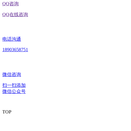
QQ咨询
QQ在线咨询
电话沟通
18903658751
微信咨询
扫一扫添加
微信公众号
TOP
版权所有：黑龙江九游·会(J9.com)集团官网食品股份有限公司