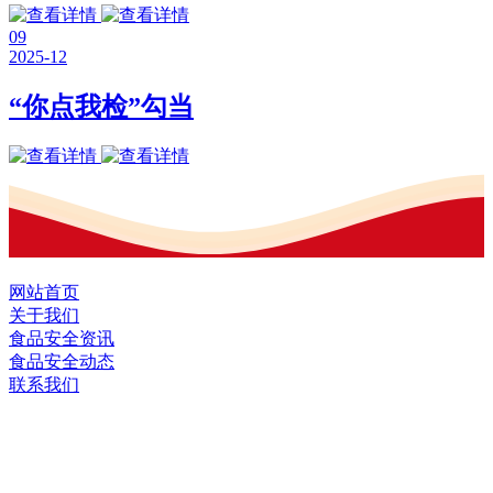
09
2025-12
“你点我检”勾当
网站首页
关于我们
食品安全资讯
食品安全动态
联系我们
黑龙江九游·会(J9.com)集团官网食品股
份有限公司