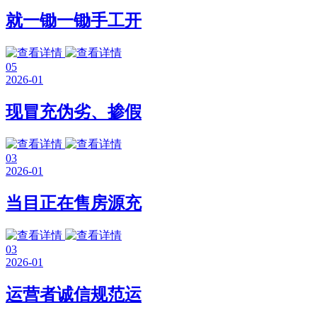
就一锄一锄手工开
05
2026-01
现冒充伪劣、掺假
03
2026-01
当目正在售房源充
03
2026-01
运营者诚信规范运