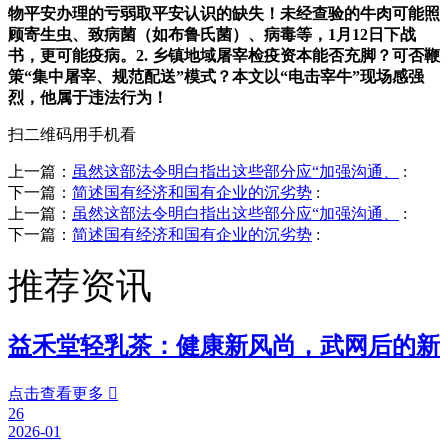
物平安办理的亏弱取平安认识的缺失！未经查验的牛肉可能照
顾寄生虫、致病菌（如布鲁氏菌）、病毒等，1月12日下战
书，更可能疫病。2. 乡镇地域屠宰检疫资本能否充脚？可否鞭
策“集中屠宰、规范配送”模式？本文以“电击宰牛”现场感强
烈，他属于违法行为！
扫二维码用手机看
上一篇：
虽然这部法令明白指出这些部分应“加强沟通、
:
下一篇：
简述国有经济和国有企业的沉劣势
:
上一篇：
虽然这部法令明白指出这些部分应“加强沟通、
:
下一篇：
简述国有经济和国有企业的沉劣势
:
推荐资讯
益禾堂轻乳茶：健康新风尚，武网后的新
点击查看更多

26
2026-01