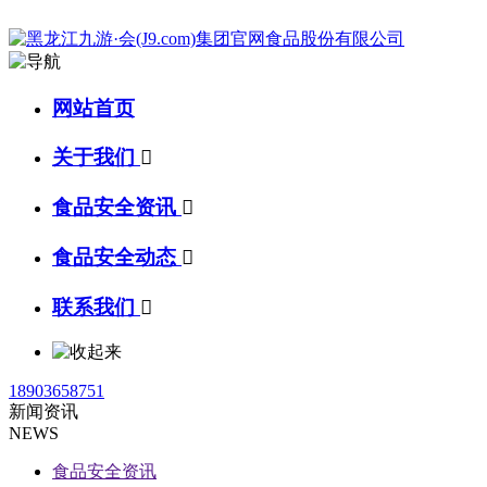
网站首页
关于我们

食品安全资讯

食品安全动态

联系我们

18903658751
新闻资讯
NEWS
食品安全资讯