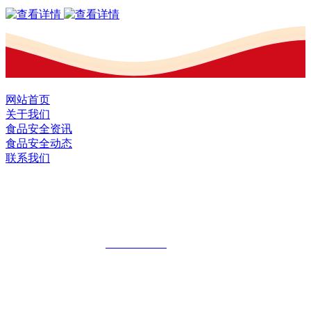
网站首页
关于我们
食品安全资讯
食品安全动态
联系我们
黑龙江九游·会(J9.com)集团官网食品股
份有限公司
全国统一客服热线：
18903658751
地址：哈尔滨南岗区红旗满族乡科技园区
地址：双城经济技术开发区娃哈哈路6号
地址：黑龙江萝北县宝泉岭二九0公路一号