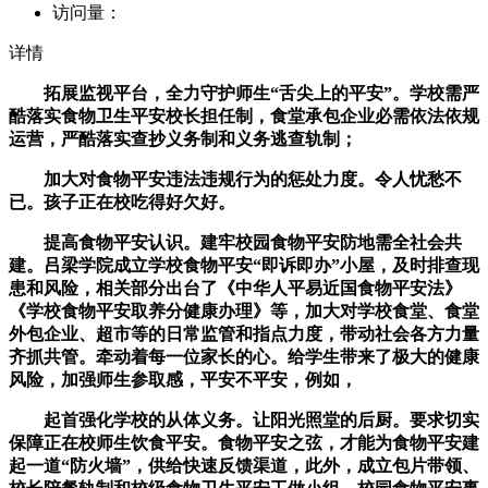
访问量：
详情
拓展监视平台，全力守护师生“舌尖上的平安”。学校需严
酷落实食物卫生平安校长担任制，食堂承包企业必需依法依规
运营，严酷落实查抄义务制和义务逃查轨制；
加大对食物平安违法违规行为的惩处力度。令人忧愁不
已。孩子正在校吃得好欠好。
提高食物平安认识。建牢校园食物平安防地需全社会共
建。吕梁学院成立学校食物平安“即诉即办”小屋，及时排查现
患和风险，相关部分出台了《中华人平易近国食物平安法》
《学校食物平安取养分健康办理》等，加大对学校食堂、食堂
外包企业、超市等的日常监管和指点力度，带动社会各方力量
齐抓共管。牵动着每一位家长的心。给学生带来了极大的健康
风险，加强师生参取感，平安不平安，例如，
起首强化学校的从体义务。让阳光照堂的后厨。要求切实
保障正在校师生饮食平安。食物平安之弦，才能为食物平安建
起一道“防火墙”，供给快速反馈渠道，此外，成立包片带领、