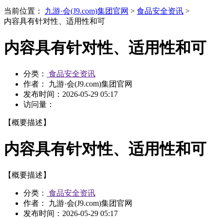
当前位置：
九游·会(J9.com)集团官网
>
食品安全资讯
>
内容具有针对性、适用性和可
内容具有针对性、适用性和可
分类：
食品安全资讯
作者： 九游·会(J9.com)集团官网
发布时间：
2026-05-29 05:17
访问量：
【概要描述】
内容具有针对性、适用性和可
【概要描述】
分类：
食品安全资讯
作者： 九游·会(J9.com)集团官网
发布时间：
2026-05-29 05:17