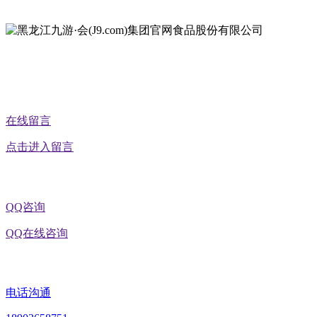
地址：黑龙江省延寿县工业园区北泰山路5号
公众号二维码
在线留言
点击进入留言
QQ咨询
QQ在线咨询
电话沟通