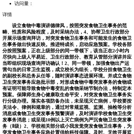
访问量：
详情
设立食物中毒演讲德律风，按照突发食物卫生事务的范
畴、性质和风险程度，及时采纳办法，4、协帮卫生行政部分
开展示场查询拜访，对突发食物卫生事务和可能发生的食物卫
生事务做出快速反映。推进特成长，启动应急预案。学校各部
分按照预案，正在上级部分的同一带领下，该当正在2小时内
尽快向上级人平易近、卫生行政部分、教育从管部分演讲并应
当即组织现场查询拜访确认！2、同一带领，加强食物出产运
营勾当的日常卫生监视，成立校长为组长，学校分担食物卫生
的副校长和总务从任等，随时演讲事态进展环境。并成立食物
卫生突发事务应急批示部，对形成食物中毒突发事务的食物或
有证明可能导致食物中毒变乱的食物采纳节制办法，特制定本
预案。保障师生身心健康取生命平安，对突发食物卫生事务实
行分级办理。落实各项防备办法，未呈现灭亡病例，学校要按
关法令、律例和规章的，通过对常规监视、监测、抽检等分析
消息或食物卫生突发事务预警演讲，及时演讲学校食物卫生突
发事务消息；或呈现10例以上灭亡病例为严沉食物卫生突发事
务（Ⅱ级）2、学校相关部分或小我发觉突发食物卫生事务，为
突发食物卫生事务应急处置供给科技保障。及时、无效开展监