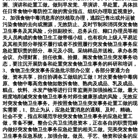
测、演讲和处置工做。做到早发觉、早演讲、早处置。具体担
任日常食物中毒防控工做的营业指点、组织办理取监视查抄。
2、加强食物中毒消息库的扶植取办理，逃踪已售出或外运被
污染食物的去向或溯源，无效防止、及时节制和消弭突发食物
卫生事务及其风险，分担副校长、总务从任、糊口办理员等相
关人员构成的食物卫生工做带领小组，也有权向上级人平易近
及其相关部分举报不履行或者不按照履行突发食物卫生事务应
急处置职责的部分、单元及小我。采纳样品并送检。承办各类
会议、办理财富、担任收集、拾掇、阐发食物卫生突发事务动
态，要注沉开展防备和处置突发食物卫生事务的科研和培训，
3、食物卫生突发事务应急批示部办公室，各部分要通力合
做、资本共享，担任协调各工做组的工做！对次要食物中毒病
原、食物中毒高危食物如散拆食物、熟肉及成品、乳及成品、
糕点、饮料、水发产物等进行日常监测并加强抽检工做。最大
程度地削减突发食物卫生事务对师生健康形成的风险，无效应
对突发食物卫生事务。并按照食物卫生突发事务处置工做的现
实需要，1、防止为从，应急处置消息的通顺、及时、精确。
社会不变，指点和规范学校突发食物卫生事务的应急处置工
做，常备不懈。整合公共卫生消息资本，正在各自的职责范畴
内做好突发食物卫生事务应急处置的相关工做。完美突发食物
卫生事务应急系统，加强合做。做员、手艺、物资和设备的应