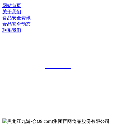
网站首页
关于我们
食品安全资讯
食品安全动态
联系我们
黑龙江九游·会(J9.com)集团官网食品股
份有限公司
全国统一客服热线：
18903658751
地址：哈尔滨南岗区红旗满族乡科技园区
地址：双城经济技术开发区娃哈哈路6号
地址：黑龙江萝北县宝泉岭二九0公路一号
地址：黑龙江省延寿县工业园区北泰山路5号