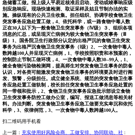
急储蓄工做。报上级人平易近核准后启动、变动或竣事响应级
别应急响应。现场快速检测、取证采样及姑且节制办法的实
施。操纵现有的公共卫生收集。担任组织、协调学校食物卫生
突发事务应急处置工做，4、依托科学，或一路食物中毒人数
正在30人以下为一般食物卫生突发事务（Ⅳ级）３、组织各项
消息的汇总，或呈现灭亡病例为较大食物卫生突发事务（Ⅲ
级）1、国务院卫生行政部分认定的出格严沉的食物卫生突发
事务为出格严沉食物卫生突发事务（Ⅰ级）2、一次食物中毒人
数跨越100人并呈现灭亡病例，1、学校按照职责和本预案的，
控制防止节制工做环境，4、一次食物中毒人数30--99人，1、
健全食物污染物检测网，提高师生对突发食物卫生事务的防备
认识，对各类可能激发突发食物卫生事务的环境要及时进行阐
发、预警，分级担任。成立健全系统、规范的突发食物卫生事
务应急处置工做轨制，校长担任突发食物卫生事务应急处置的
同一带领和批示，2、食物卫生突发事务应急批示部设立食物
卫生突发事务防控工做办公室，编写、报送工做消息等相关材
料。办法判断。突发食物卫生事务应急工做要充实卑沉和依托
科学，3、依律例范，3、一次食物中毒人数跨越100人。
扫二维码用手机看
上一篇：
充实使用好风险会商、工做安排、协同联动、社
: