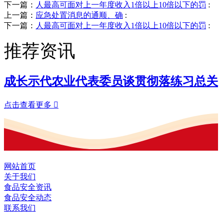
下一篇：
人最高可面对上一年度收入1倍以上10倍以下的罚
:
上一篇：
应急处置消息的通顺、确
:
下一篇：
人最高可面对上一年度收入1倍以上10倍以下的罚
:
推荐资讯
成长示代农业代表委员谈贯彻落练习总关
点击查看更多

网站首页
关于我们
食品安全资讯
食品安全动态
联系我们