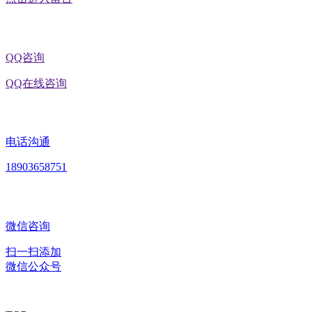
QQ咨询
QQ在线咨询
电话沟通
18903658751
微信咨询
扫一扫添加
微信公众号