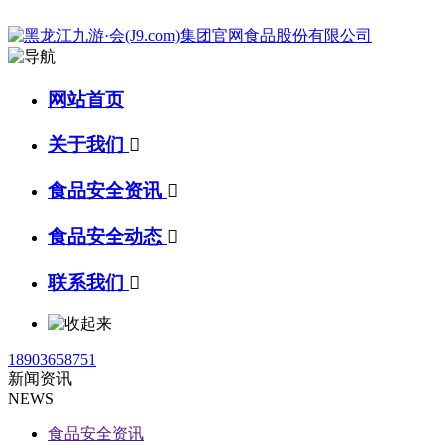
网站首页
关于我们

食品安全资讯

食品安全动态

联系我们

18903658751
新闻资讯
NEWS
食品安全资讯