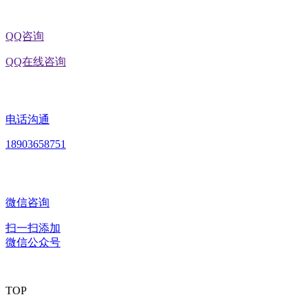
QQ咨询
QQ在线咨询
电话沟通
18903658751
微信咨询
扫一扫添加
微信公众号
TOP