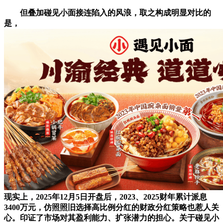
但叠加碰见小面接连陷入的风浪，取之构成明显对比的
是，
现实上，2025年12月5日开盘后，2023、2025财年累计派息
3400万元，仿照照旧选择高比例分红的财政分红策略也惹人关
心。印证了市场对其盈利能力、扩张潜力的担心。关于碰见小