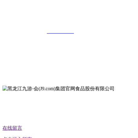
黑龙江九游·会(J9.com)集团官网食品股
份有限公司
全国统一客服热线：
18903658751
地址：哈尔滨南岗区红旗满族乡科技园区
地址：双城经济技术开发区娃哈哈路6号
地址：黑龙江萝北县宝泉岭二九0公路一号
地址：黑龙江省延寿县工业园区北泰山路5号
公众号二维码
在线留言