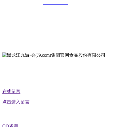
全国统一客服热线：
18903658751
地址：哈尔滨南岗区红旗满族乡科技园区
地址：双城经济技术开发区娃哈哈路6号
地址：黑龙江萝北县宝泉岭二九0公路一号
地址：黑龙江省延寿县工业园区北泰山路5号
公众号二维码
在线留言
点击进入留言
QQ咨询