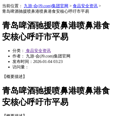
当前位置：
九游·会(J9.com)集团官网
>
食品安全资讯
>
青岛啤酒驰援喷鼻港喷鼻港食安核心呼吁市平易
青岛啤酒驰援喷鼻港喷鼻港食
安核心呼吁市平易
分类：
食品安全资讯
作者： 九游·会(J9.com)集团官网
发布时间：
2026-01-04 03:23
访问量：
【概要描述】
青岛啤酒驰援喷鼻港喷鼻港食
安核心呼吁市平易
【概要描述】