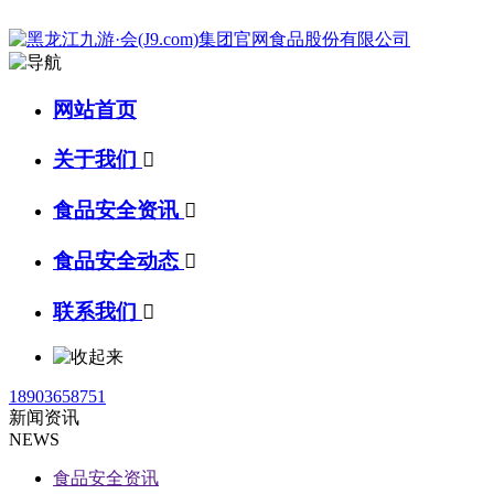
网站首页
关于我们

食品安全资讯

食品安全动态

联系我们

18903658751
新闻资讯
NEWS
食品安全资讯