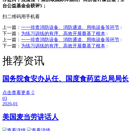
台公益基金会获评5；
扫二维码用手机看
上一篇：
一一排查消防设备、消防通道、用电设备等环节
:
下一篇：
为练习训练的有序、高效开展奠基了根本
:
上一篇：
一一排查消防设备、消防通道、用电设备等环节
:
下一篇：
为练习训练的有序、高效开展奠基了根本
:
推荐资讯
国务院食安办从任、国度食药监总局局长
点击查看更多

03
2026-01
美国麦当劳讲话人