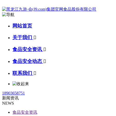
网站首页
关于我们

食品安全资讯

食品安全动态

联系我们

18903658751
新闻资讯
NEWS
食品安全资讯