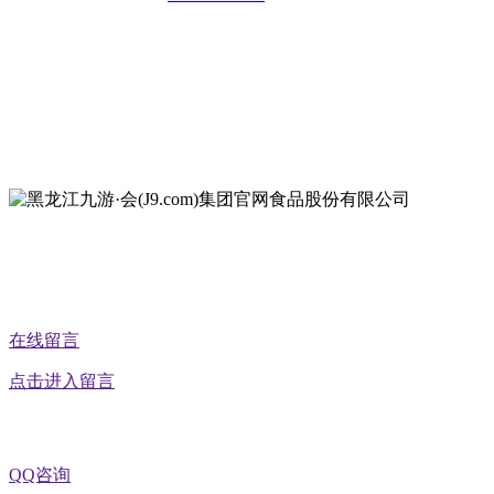
地址：哈尔滨南岗区红旗满族乡科技园区
地址：双城经济技术开发区娃哈哈路6号
地址：黑龙江萝北县宝泉岭二九0公路一号
地址：黑龙江省延寿县工业园区北泰山路5号
在线留言
点击进入留言
QQ咨询