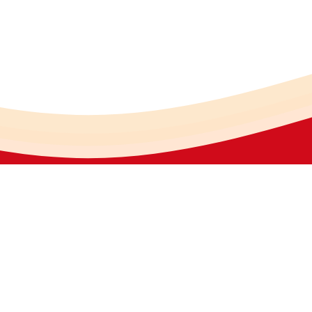
份有限公司