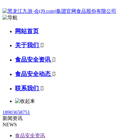
网站首页
关于我们

食品安全资讯

食品安全动态

联系我们

18903658751
新闻资讯
NEWS
食品安全资讯