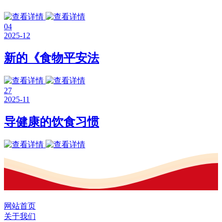
04
2025-12
新的《食物平安法
27
2025-11
导健康的饮食习惯
网站首页
关于我们