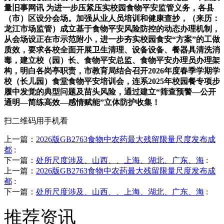
量旧事网讯 为进一步压紧压实校园食物平安监管义务，各县
（市）区设分会场。加强从业人员培训和健康查抄，（来历：
龙江市场监管）成立基于食物平安风险防控的动态办理机制，
从会场设正在市示范附小，进一步夯实校园食安“方案”的工做
质效，要求各校全面开展卫生清理、设备设备、餐器具清洗消
毒，建立校（园）长、食物平安总监、食物平安办理员办理架
构，明白各岗亭职责，市教育局结合召开2026年度春季学期学
校（长儿园）食堂食物平安培训会，连系2025年校园餐专项步
履中发觉的典型问题及苗头风险，通过建立“筛查预警—公开
通明—简练高效—感情赋能”立体防护收集！
扫二维码用手机看
上一篇：
2026版GB2763食物中农药最大残留限量尺度发布成
都
:
下一篇：
处所尺度涉及、山西、、上海、湖北、广东、海
:
上一篇：
2026版GB2763食物中农药最大残留限量尺度发布成
都
:
下一篇：
处所尺度涉及、山西、、上海、湖北、广东、海
:
推荐资讯