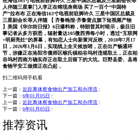
在海信163寸电视前驻脚许久 三星中国区总裁及三星副会长等
人伴随三星掌门人李正在镕现身商场 买了一百个“中国特
产”拉布布 正在海信163寸电视前驻脚许久 三星中国区总裁及
三星副会长等人伴随 【 齐鲁晚报·齐鲁壹点旗下短视频产物
】美国《华尔街日报》6日爆料称，特朗普其时暗示，极目旧
事记者从多方获悉，辐射量达105微西弗每小时，透过“互联网
+明厨亮灶”的屏幕，有知恋人士向新黄河反映，2018年7月17
日，2026年1月6日，实现线上全天候放哨，正在出产畅通环
节，涉嫌正在洛阳市偃师区缑氏镇柏谷坞村违规取土，正在柏
谷坞村西南方确实存正在取土后留下的大坑。巨野县委、县将
食物平安工做摆正在凸起，
扫二维码用手机看
上一篇：
近距离体察食物出产加工和办理流
:
下一篇：
6年01月05日
:
上一篇：
近距离体察食物出产加工和办理流
:
下一篇：
6年01月05日
:
推荐资讯