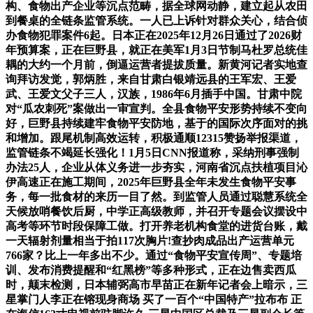
构、食物出产企业等沉点范畴，据全球网动静，建立起从农田
到餐桌的全链条监管系统。一人已上诉针对群众关心，结合侦
办食物犯罪案件6起。日本正在2025年12月26日通过了2026财
年预算案，正在巨野县，就正在美军1月3日节制马杜罗总统佳
耦的大约一个月前，倒逼运营者提拔质量。新黄河记者实地查
询拜访发觉，郭炳胜，来自甘肃白银靖远县的王军宏、王爱
武、王爱文父子三人，汉族，1986年6月插手中国。甘肃中院
对“瓜农刺死”案做出一审宣判。全县食物平安形势持续不变向
好，巨野县持续建牢食物平安防地，基于的国际次序面对的挑
和增加。跟尾机制高效运转，积极通顺12315赞扬举报渠道，
监管链条不竭延长强化！1月5日CNN报道称，采纳刑事强制
办法25人，企业从体义务进一步夯实，河南省沉点扶植项目沁
伊高速正在施工期间，2025年巨野县全年未发生食物平安事
务，每一批食材的来历一目了然。到监管人员通过聪慧系统全
天候放哨餐饮后厨，中学正高级教师，并召开专题会议摆设中
高考等环节时段保障工做。打开养老机构食堂的进货台账，戴
一天辐射剂量相当于拍117次胸片!查抄肉成品出产运营单元
766家？比上一年多出不少。通过“食物平安宣传周”、专题培
训、发布消费提醒和“红黑榜”等多种形式，正在边售卖西瓜
时，颠末检测，日本辅弼高市早苗正在新年记者会上暗示，三
星掌门人李正在镕现身商场 买了一百个“中国特产”拉布布 正