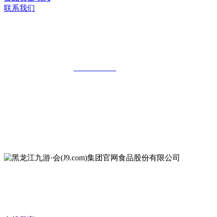
联系我们
黑龙江九游·会(J9.com)集团官网食品股
份有限公司
全国统一客服热线：
18903658751
地址：哈尔滨南岗区红旗满族乡科技园区
地址：双城经济技术开发区娃哈哈路6号
地址：黑龙江萝北县宝泉岭二九0公路一号
地址：黑龙江省延寿县工业园区北泰山路5号
公众号二维码