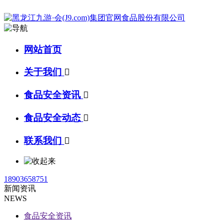
网站首页
关于我们

食品安全资讯

食品安全动态

联系我们

18903658751
新闻资讯
NEWS
食品安全资讯