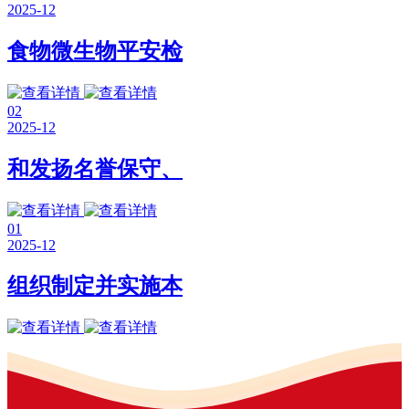
2025-12
食物微生物平安检
02
2025-12
和发扬名誉保守、
01
2025-12
组织制定并实施本