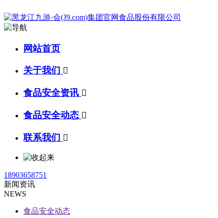
网站首页
关于我们

食品安全资讯

食品安全动态

联系我们

18903658751
新闻资讯
NEWS
食品安全动态