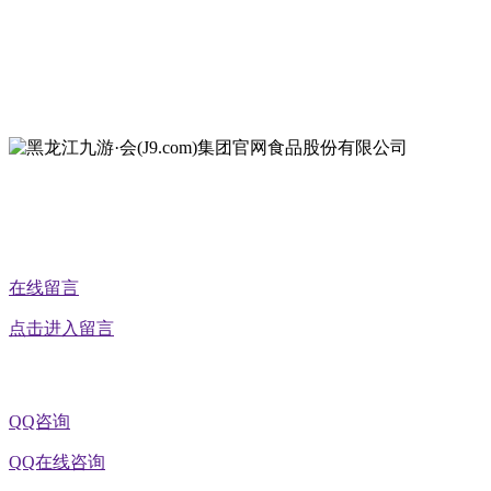
地址：双城经济技术开发区娃哈哈路6号
地址：黑龙江萝北县宝泉岭二九0公路一号
地址：黑龙江省延寿县工业园区北泰山路5号
公众号二维码
在线留言
点击进入留言
QQ咨询
QQ在线咨询