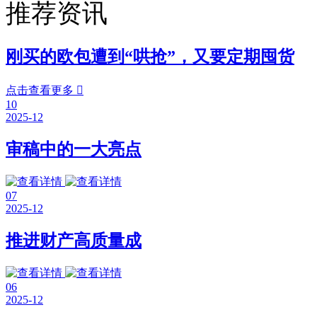
推荐资讯
刚买的欧包遭到“哄抢”，又要定期囤货
点击查看更多

10
2025-12
审稿中的一大亮点
07
2025-12
推进财产高质量成
06
2025-12