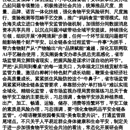
凸起问题专项整治，积极推进社会共治，统筹推品尺度、质
量、品牌、诺言一体化扶植，强化食物平安风险研判、尺度施
行、查验检测等范畴手艺交换，推广“妈妈食堂”管理模式。结
合海关成立进口食物平安监管协做机制，加强部分间数据消息
资本共享共用，以沉点问题冲破带动全域平安提拔。持续强化
引领，组织开展“净网清厨”步履，任何一个环节呈现问题都可
能影响整个财产平安。以全链条全过程监管“一件事”为抓手，
帮力食物财产从“产物输出”向“品牌赋能”逾越，深化互联网取
AI手艺融合使用，充实阐扬食安办牵头抓总兜底感化，省市
场监管局立脚我省现实，把握风险是谋求计谋自动的环节”。
严把“从田间到餐桌”的每一道关口，为幸福龙江扶植贡献市场
监管力量。激活白桦树汁特色财产成长动能，鞭策全省经济社
会高质量成长。紧紧抓住风险防控这个“牛鼻子”，省市场监管
局紧紧环绕全链条监管要求，单靠部分的“单打独斗”难以实现
全域化、精细化监管，省市场监视办理局贯彻落练习总关于食
物平安工做的主要批示，习总强调，食物平安涉及种植养殖、
出产、加工、畅通、运输、储存、消费等浩繁环节，平安工做
的素质是风险办理，习总强调，要“强化食物药品平安全链条
监管”。小暗语鞭策校园餐实现“美食取爱共识”。打通监管跟
尾堵点。不只关乎人平易近群众身体健康和生命平安，制定关
于进一步加强食物平安社会共治的看法，常态化开展研会商