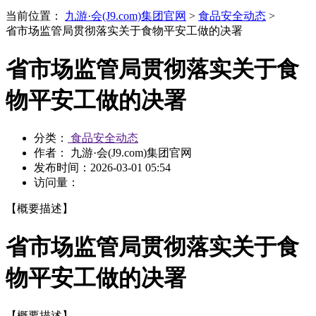
当前位置：
九游·会(J9.com)集团官网
>
食品安全动态
>
省市场监管局贯彻落实关于食物平安工做的决署
省市场监管局贯彻落实关于食
物平安工做的决署
分类：
食品安全动态
作者： 九游·会(J9.com)集团官网
发布时间：
2026-03-01 05:54
访问量：
【概要描述】
省市场监管局贯彻落实关于食
物平安工做的决署
【概要描述】