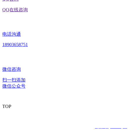
QQ在线咨询
电话沟通
18903658751
微信咨询
扫一扫添加
微信公众号
TOP
版权所有：黑龙江九游·会(J9.com)集团官网食品股份有限公司
Copyright © 2020 All rights reserved
网站建设：
九游·会(J9.com)集