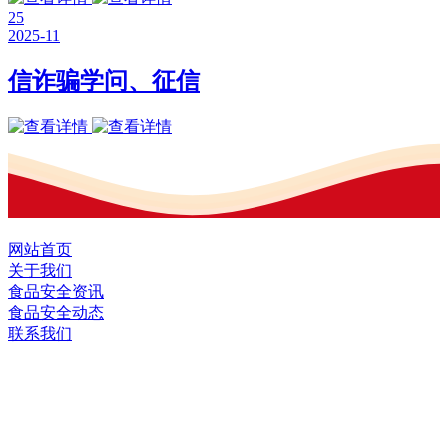
25
2025-11
信诈骗学问、征信
网站首页
关于我们
食品安全资讯
食品安全动态
联系我们
黑龙江九游·会(J9.com)集团官网食品股
份有限公司