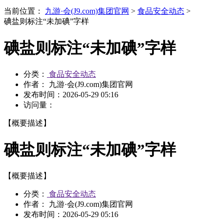
当前位置：
九游·会(J9.com)集团官网
>
食品安全动态
>
碘盐则标注“未加碘”字样
碘盐则标注“未加碘”字样
分类：
食品安全动态
作者： 九游·会(J9.com)集团官网
发布时间：
2026-05-29 05:16
访问量：
【概要描述】
碘盐则标注“未加碘”字样
【概要描述】
分类：
食品安全动态
作者： 九游·会(J9.com)集团官网
发布时间：
2026-05-29 05:16