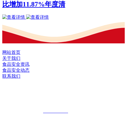
比增加11.87%年度清
网站首页
关于我们
食品安全资讯
食品安全动态
联系我们
黑龙江九游·会(J9.com)集团官网食品股
份有限公司
全国统一客服热线：
18903658751
地址：哈尔滨南岗区红旗满族乡科技园区