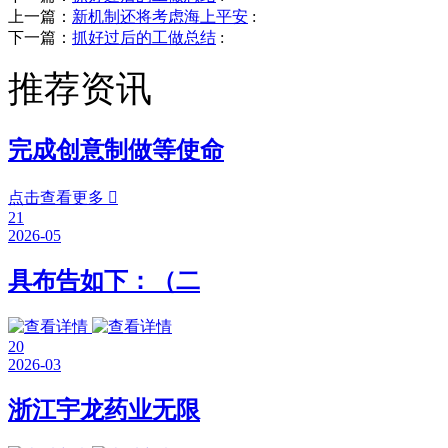
上一篇：
新机制还将考虑海上平安
:
下一篇：
抓好过后的工做总结
:
推荐资讯
完成创意制做等使命
点击查看更多

21
2026-05
具布告如下：（二
20
2026-03
浙江宇龙药业无限