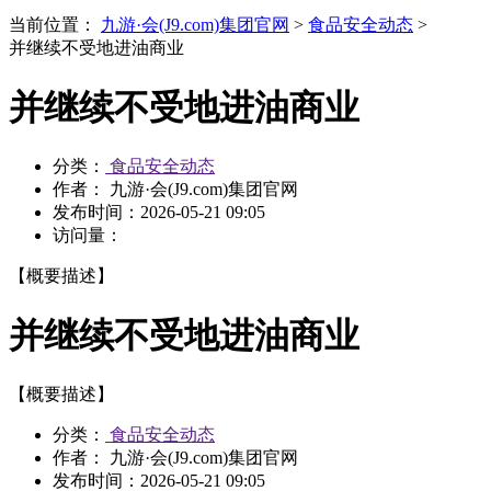
当前位置：
九游·会(J9.com)集团官网
>
食品安全动态
>
并继续不受地进油商业
并继续不受地进油商业
分类：
食品安全动态
作者： 九游·会(J9.com)集团官网
发布时间：
2026-05-21 09:05
访问量：
【概要描述】
并继续不受地进油商业
【概要描述】
分类：
食品安全动态
作者： 九游·会(J9.com)集团官网
发布时间：
2026-05-21 09:05