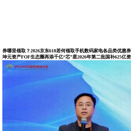
券哪里领取？2026京东618若何领取手机数码家电各品类优惠券
坤元资产FOF生态圈再添千亿“芯”星2026年第二批国补6