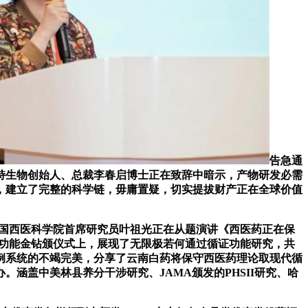
告急通
特生物创始人、总裁李春启博士正在致辞中暗示，产物研发必需
，建立了完整的科学链，毋庸置疑，切实提拔财产正在全球价值
国西医科学院首席研究员叶祖光正在从题演讲《西医药正在保
证功能金钻颁仪式上，展现了无限极若何通过循证功能研究，共
例系统的不竭完美，分享了云南白药将保守西医药理论取现代循
涵盖中美林县养分干涉研究、JAMA颁发的PHSII研究、哈