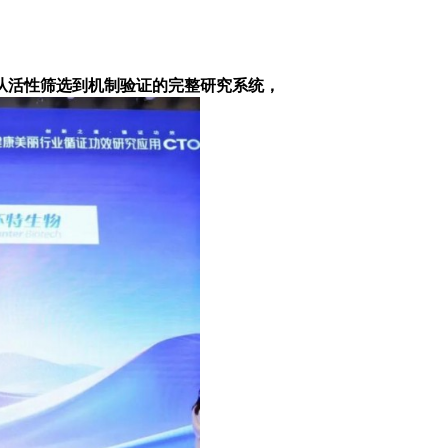
活性筛选到机制验证的完整研究系统，