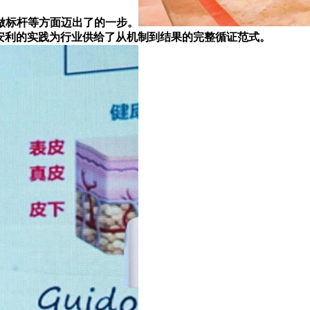
做标杆等方面迈出了的一步。
安利的实践为行业供给了从机制到结果的完整循证范式。