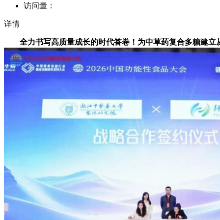
访问量：
详情
全力书写高质量成长的时代答卷！为中草药复合多糖建立从