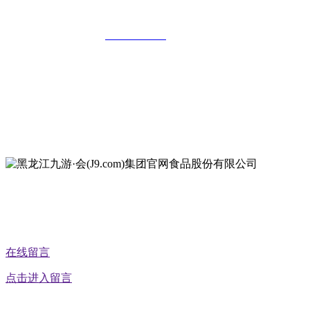
黑龙江九游·会(J9.com)集团官网食品股
全国统一客服热线：
18903658751
地址：哈尔滨南岗区红旗满族乡科技园区
地址：双城经济技术开发区娃哈哈路6号
地址：黑龙江萝北县宝泉岭二九0公路一号
地址：黑龙江省延寿县工业园区北泰山路5号
在线留言
点击进入留言