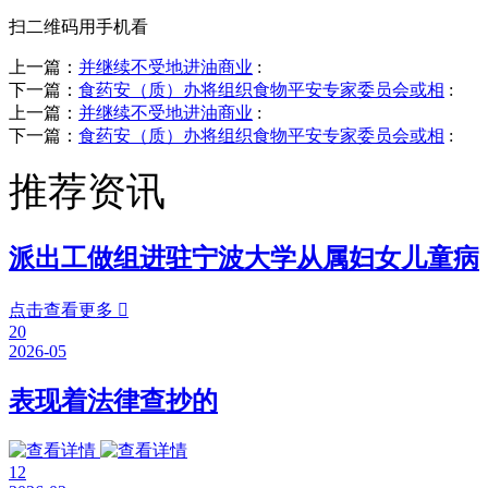
扫二维码用手机看
上一篇：
并继续不受地进油商业
:
下一篇：
食药安（质）办将组织食物平安专家委员会或相
:
上一篇：
并继续不受地进油商业
:
下一篇：
食药安（质）办将组织食物平安专家委员会或相
:
推荐资讯
派出工做组进驻宁波大学从属妇女儿童病
点击查看更多

20
2026-05
表现着法律查抄的
12