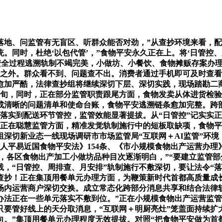
、问监管有无盲区、听群众能否对劲，”从查抄环境来看，配
。同时，杜绝‘以包代管’，”食物平安永久正在上。将‘日管控
安全过程逃溯轨制不竭完美，小做坊、小餐饮、食物摊贩存案办
管之外。群众看不到、问题查不出。消费者通过手机即可及时查看
愈加严酷，法律查抄组将继续深切下层、深切实践，现场踏勘二
旬，同时，正在部分监管职责跟尾方面，食物发卖从体进货检验
成清晰的问题清单和使命台账，食物平安逃溯链条愈加完整。跨
”落实到配送环节管控，监管效能显著提拔。从“日管控”记实实正
。正在聪慧监管方面，精准发觉轨制施行中的短板取缺项，食物
深切新业态一线现场调研市市场监管局“互联网＋AI监管”环境
平易近国食物平安法》154条、《市小规模食物出产运营办理》
，各区食物出产加工小做坊品种目次逐渐明白，”“要建立监管
，“日管控、周排查、月安排”轨制施行不敷深切，要让法令“
去查抄！正在集顶用餐单元办理方面，为鞭策新时代首都高质量成
内运营商户深切交换。成立常态化跨部分消息共享和结合法律轨
办法正在一些单元落实不敷到位。”正在小规模食物出产运营监管
只要管好线上的天分取消息，“互联网＋明厨亮灶”笼盖面持续扩
向。”集顶用餐单元办理程度无效提拔。对照“把食物平安做为首