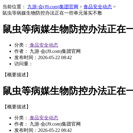
当前位置：
九游·会(J9.com)集团官网
>
食品安全动态
>
鼠虫等病媒生物防控办法正在一些单元落实不敷
鼠虫等病媒生物防控办法正在
分类：
食品安全动态
作者： 九游·会(J9.com)集团官网
发布时间：
2026-05-22 08:42
访问量：
【概要描述】
鼠虫等病媒生物防控办法正在
【概要描述】
分类：
食品安全动态
作者： 九游·会(J9.com)集团官网
发布时间：
2026-05-22 08:42