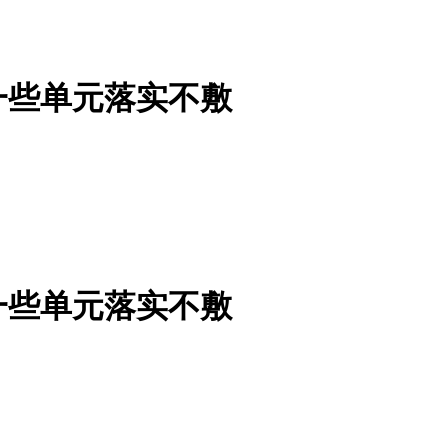
一些单元落实不敷
一些单元落实不敷