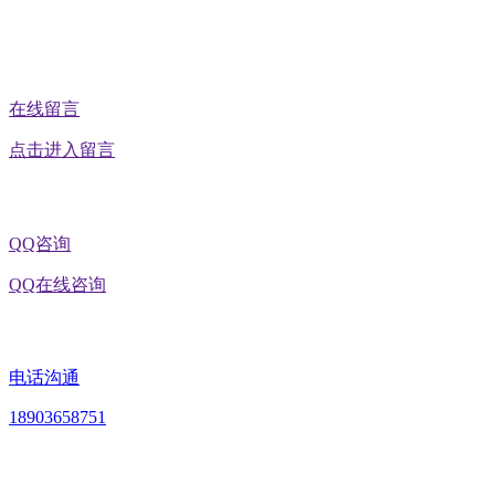
在线留言
点击进入留言
QQ咨询
QQ在线咨询
电话沟通
18903658751