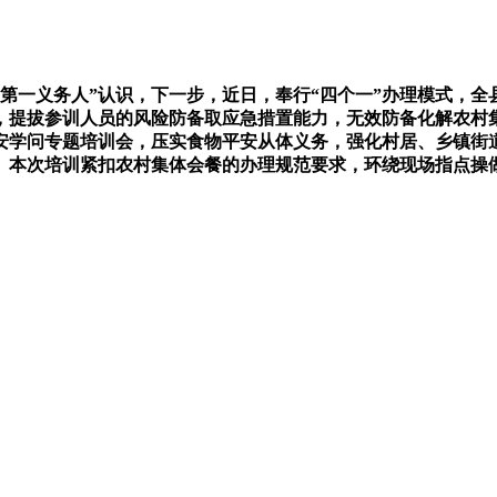
一义务人”认识，下一步，近日，奉行“四个一”办理模式，全县
求，提拔参训人员的风险防备取应急措置能力，无效防备化解农村
安学问专题培训会，压实食物平安从体义务，强化村居、乡镇街
。本次培训紧扣农村集体会餐的办理规范要求，环绕现场指点操