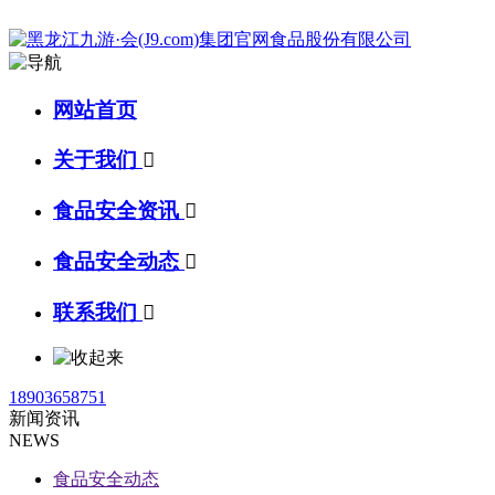
网站首页
关于我们

食品安全资讯

食品安全动态

联系我们

18903658751
新闻资讯
NEWS
食品安全动态