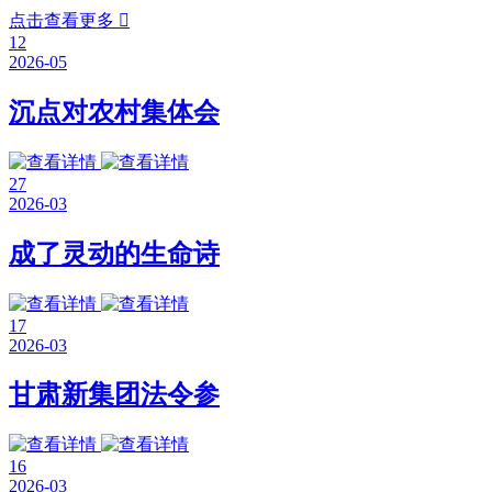
点击查看更多

12
2026-05
沉点对农村集体会
27
2026-03
成了灵动的生命诗
17
2026-03
甘肃新集团法令参
16
2026-03