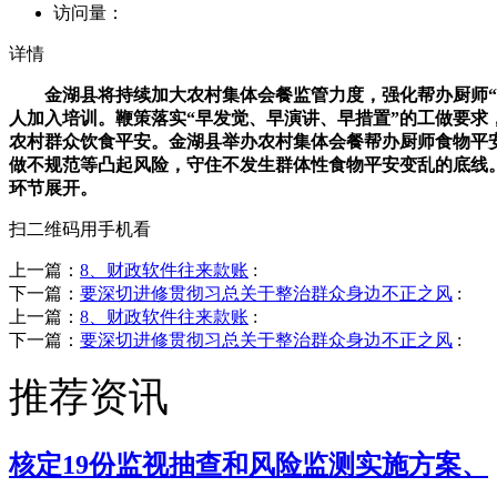
访问量：
详情
金湖县将持续加大农村集体会餐监管力度，强化帮办厨师“第
人加入培训。鞭策落实“早发觉、早演讲、早措置”的工做要
农村群众饮食平安。金湖县举办农村集体会餐帮办厨师食物平
做不规范等凸起风险，守住不发生群体性食物平安变乱的底线
环节展开。
扫二维码用手机看
上一篇：
8、财政软件往来款账
:
下一篇：
要深切进修贯彻习总关于整治群众身边不正之风
:
上一篇：
8、财政软件往来款账
:
下一篇：
要深切进修贯彻习总关于整治群众身边不正之风
:
推荐资讯
核定19份监视抽查和风险监测实施方案、