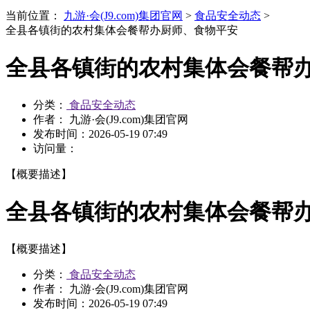
当前位置：
九游·会(J9.com)集团官网
>
食品安全动态
>
全县各镇街的农村集体会餐帮办厨师、食物平安
全县各镇街的农村集体会餐帮
分类：
食品安全动态
作者： 九游·会(J9.com)集团官网
发布时间：
2026-05-19 07:49
访问量：
【概要描述】
全县各镇街的农村集体会餐帮
【概要描述】
分类：
食品安全动态
作者： 九游·会(J9.com)集团官网
发布时间：
2026-05-19 07:49