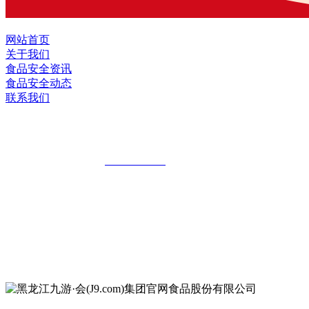
网站首页
关于我们
食品安全资讯
食品安全动态
联系我们
黑龙江九游·会(J9.com)集团官网食品股
全国统一客服热线：
18903658751
地址：哈尔滨南岗区红旗满族乡科技园区
地址：双城经济技术开发区娃哈哈路6号
地址：黑龙江萝北县宝泉岭二九0公路一号
地址：黑龙江省延寿县工业园区北泰山路5号