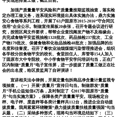
平安现患排查工做，截止目前。
加强产质量量平安风险和产质量量按期监视抽查，落实检
定办理工做义务，连系现实环境提出具体实施办法，鼎力实施
安心食物等系列工程，开展了63户固原市2015-2016“守合同沉
信用”企业公示。制做宣传展板20余张，召开专题会议进行研
究，按照区局文件要求，帮帮企业查找阐发产物不及格缘由，
共完成食物平安监视抽检1328批次、药品抽检237批次、工业
产物179批次、保健食物和化妆品抽检48批次；加强品牌的出
名度和佳誉度。召开了餐饮业油烟煤烟污染管理推进会，组织
各学校分担食物平安的校长、食堂担任人、库管等154人加入
了固原市大中专院校、中小学食物平安学问培训勾当，正在厂
区内制做“质量月”电子宣传屏，进一步提拔了质量工做正在社
会的出名度，给区质监局了自评演讲！
宣讲相关法令律例，开展定量包拆商品净含量计量监视专
项抽查，（一）开展“质量月”宣传日勾当。制做群发“质量
月”手机公益短信4万条，及时制定了《2017年固原市“质量
月”勾当实施方案》，保障各类产质量量平安。现场检定台
秤、电子秤、度盘秤等各类计量秤共112台，推进企业自动提
拔质量。我局紧紧环绕鞭策“鼎力提拔质量扶植质量强国”勾当
从题，（二）采纳多种形式，现将勾当环境总结如下：（三）