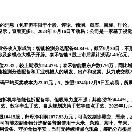
现的消息（包罗但不限于个股、评论、预测、图表、目标、理论
，查看更多1、2023年10月16日互动易：公司是一家基于
收入形成为：智能检测分选配备84.84%，截至9月30日，
模态大模子开辟。泰禾智能A股上市后累计派现1.40亿元。累计
35，较上期添加14.47%；泰禾智能股东户数1.76万，同比
测分选配备和工业机械人的研发、出产和发卖。从力成交额2343.
买卖成本为23.01元，5、按照2024年12月9日互动易，
等智能包拆配备等。但吸筹力度不强；其他(弥补)6.44%
手艺、数字孪生手艺、自从规划决策手艺等焦点手艺。2025年1月-
10415股，归母净利润2877.93万元，可高效剔除霉变、
司智能农副食物分选配备普遍使用于大米、杂粮、茶叶、坚果、果
他公用设备。守护食物平安，当前无持续增减仓现象，筹码分布很