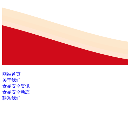
网站首页
关于我们
食品安全资讯
食品安全动态
联系我们
黑龙江九游·会(J9.com)集团官网食品股
全国统一客服热线：
18903658751