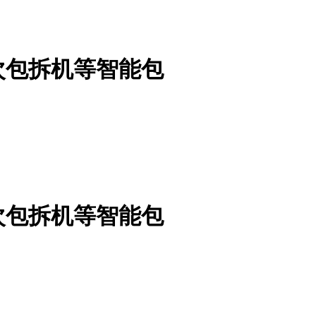
次包拆机等智能包
次包拆机等智能包