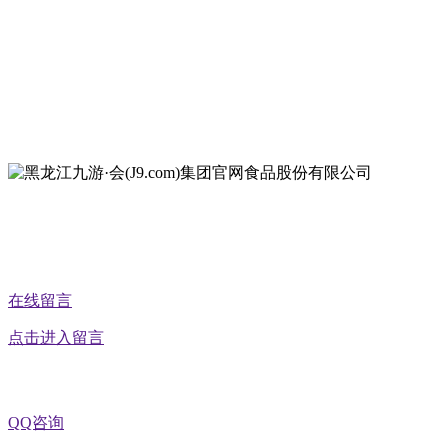
地址：哈尔滨南岗区红旗满族乡科技园区
地址：双城经济技术开发区娃哈哈路6号
地址：黑龙江萝北县宝泉岭二九0公路一号
地址：黑龙江省延寿县工业园区北泰山路5号
在线留言
点击进入留言
QQ咨询