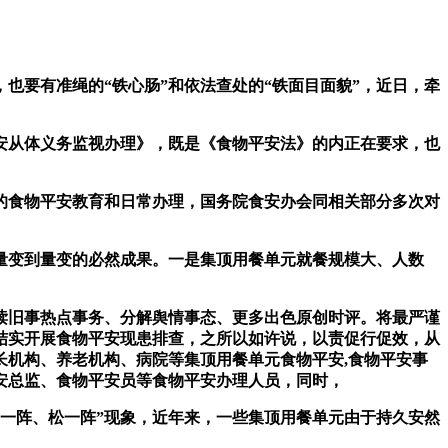
要有准绳的“铁心肠”和依法查处的“铁面目面貌”，近日，牵
安从体义务监视办理》，既是《食物平安法》的内正在要求，也
的食物平安教育和日常办理，国务院食安办会同相关部分多次对
量变到量变的必然成果。一是集顶用餐单元就餐规模大、人数
读旧事热点事务、分解舆情事态、更多出色原创时评。将最严谨
结实开展食物平安现患排查，之所以如许说，以责促行促效，从
机构、养老机构、病院等集顶用餐单元食物平安,食物平安事
安总监、食物平安员等食物平安办理人员，同时，
一阵、松一阵”现象，近年来，一些集顶用餐单元由于持久安然