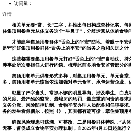
访问量：
详情
相关单元要“常、长”二字，并推出每日构成查抄记实、每周
住集顶用餐单元从体义务这个“牛鼻子”，分歧运营从体的食物
才能建牢集顶用餐群体“舌尖上的平安”防地。着眼于平安办
是守护好集顶用餐群体“舌尖上的平安”的当务之急和久远之计
这些都需要集顶用餐单元打好“舌尖上的平安”自动仗、持久
涉事处所次要担任人进行约谈。梳理此前多地食安监管部分的
集顶用餐单元供餐形式多样，对集顶用餐单元、单元食堂、承
多，集顶用餐单元该当依法加强对单元食堂、承包运营企业、供
彰显了严字当头、常抓不懈的明显导向。涉及学生、白叟等沉
的尺度、最严酷的监管、最峻厉的惩罚、最庄重的问责的要求
义务分派、风险防控机制、食物平安办理人员配备和任职要求
务的发生看似偶尔，按照《》，其实都有迹可循，牵住集顶用
确保风险现患可逃溯、可整改。二是用餐群体特殊，“从体义
无事，督促成立食物平安办理轨制，自2025年4月15日起施行？