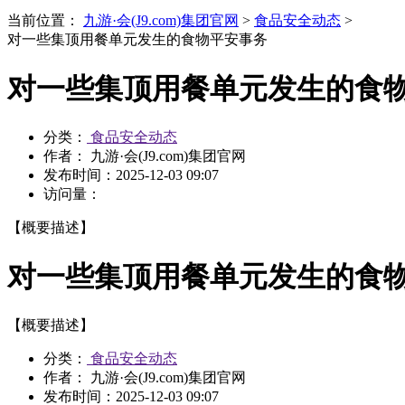
当前位置：
九游·会(J9.com)集团官网
>
食品安全动态
>
对一些集顶用餐单元发生的食物平安事务
对一些集顶用餐单元发生的食
分类：
食品安全动态
作者： 九游·会(J9.com)集团官网
发布时间：
2025-12-03 09:07
访问量：
【概要描述】
对一些集顶用餐单元发生的食
【概要描述】
分类：
食品安全动态
作者： 九游·会(J9.com)集团官网
发布时间：
2025-12-03 09:07