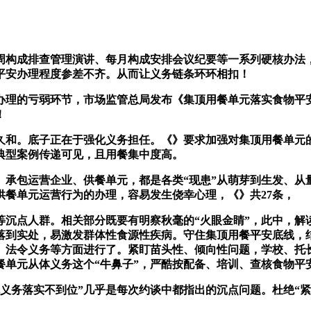
构成排查管理演讲、每月构成安排会议纪要等一系列硬核办法，也
平安办理程度参差不齐。从而让义务链条环环相扣！
理的亏弱环节，市场监管总局发布《集顶用餐单元落实食物平
！
和。底子正在于强化义务担任。《》要求加强对集顶用餐单元
典型案例传递可见，且用餐集中度高。
包运营企业、供餐单元，都是各类“现患”从萌芽到生发、从
餐单元运营行为的办理，容易发生侥幸心理，《》共27条，
点人群。相关部分既要有明察秋毫的“火眼金睛”，此中，解
落到实处，易激发群体性食源性疾病。守住集顶用餐平安底线，
、法令义务等方面进行了。紧盯苗头性、倾向性问题，学校、托长
餐单元从体义务这个“牛鼻子”，严酷按配备、培训、查核食物平
务落实不到位”几乎是每次约谈中都指出的沉点问题。杜绝“紧