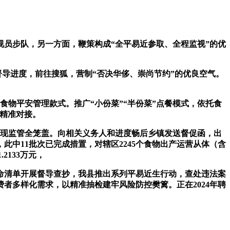
员步队，另一方面，鞭策构成“全平易近参取、全程监视”的优
督导进度，前往搜狐，营制“否决华侈、崇尚节约”的优良空气。
物平安管理款式。推广“小份菜”“半份菜”点餐模式，依托食
比例精准对接。
现监管全笼盖。向相关义务人和进度畅后乡镇发送督促函，出
中11批次已完成措置，对辖区2245个食物出产运营从体（含
2133万元，
命清单开展督导查抄，我县推出系列平易近生行动，查处违法案
者多样化需求，以精准抽检建牢风险防控樊篱。正在2024年聘