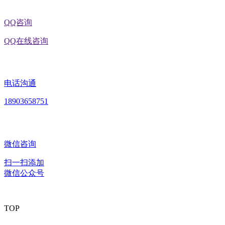
QQ咨询
QQ在线咨询
电话沟通
18903658751
微信咨询
扫一扫添加
微信公众号
TOP