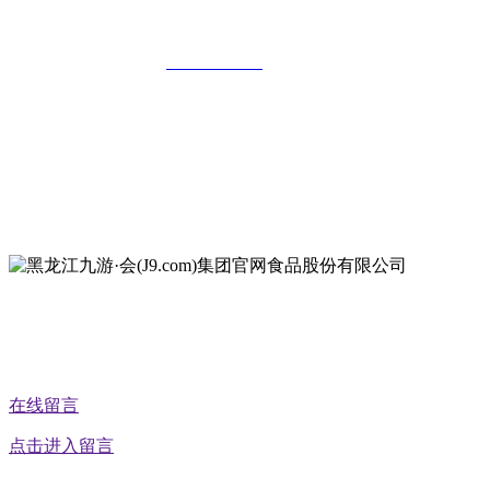
黑龙江九游·会(J9.com)集团官网食品股
全国统一客服热线：
18903658751
地址：哈尔滨南岗区红旗满族乡科技园区
地址：双城经济技术开发区娃哈哈路6号
地址：黑龙江萝北县宝泉岭二九0公路一号
地址：黑龙江省延寿县工业园区北泰山路5号
在线留言
点击进入留言