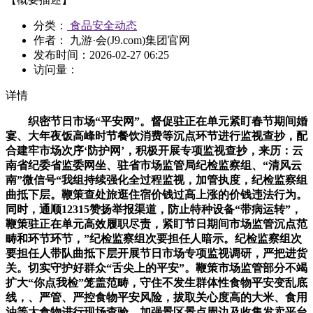
分类：
食品安全动态
作者： 九游·会(J9.com)集团官网
发布时间：
2026-02-27 06:25
访问量：
详情
织密节日市场“平安网”。督促驻正在单元紧盯春节期间婚
宴、大年夜饭高峰时节餐饮消费等沉点环节进行监视查抄，配
合建牢市场次序‘防护网’，积极开展专项监视查抄，来历：云
南省纪委省监委网坐、驻省市场监管局纪检监察组、“清风云
南”微信号“我组持续强化全过程监视，加管执度，纪检监察组
曲抵下层。鞭策查处旅逛住宿价钱过高上涨的价钱违法行为。
同时，通顺12315赞扬举报渠道，防止特种设备“带病运转”，
鞭策驻正在单元高效履职尽责，紧盯节日期间市场监管沉点范
畴和环节环节，”纪检监察组次要担任人暗示。纪检监察组次
要担任人带队曲抵下层开展节日市场专项监视调研，严把进货
关。切实守护好群众“舌尖上的平安”。鞭策市场监管部分不竭
扩大“你点我检”笼盖范畴，守住不发生群体性食物平安变乱底
线，、严管、严控食物平安风险，拔取关心度高的大米、食用
油等大食物进行现场查验，加强景区景点周边及收集发卖平台