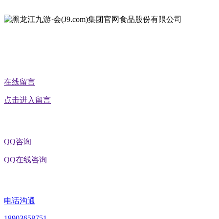
公众号二维码
在线留言
点击进入留言
QQ咨询
QQ在线咨询
电话沟通
18903658751