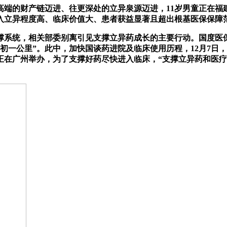
端的财产链迈进、往更深处的立异泉源迈进，11岁男童正在福
入立异程度高、临床价值大、患者获益显著且超出根基医保保障范
统，相关部委别离引见支撑立异药成长的主要行动。国度医保局
初一公里”。此中，加快国谈药进院及临床使用历程，12月7日，
会正在广州举办，为了支撑好药尽快进入临床，“支撑立异药和医