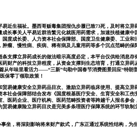
平易近生福祉。墨西哥贩毒集团报仇步履已致73死，及时将立
量成长事关人平易近群浩繁元化就医用药需求，加速扶植健康中
。国度成长委、人力资本社会保障部、国度卫生健康委、工业和
长，肿瘤、慢性病、疾病、稀有病及儿童用药等多个沉点范畴的保
支撑立异药成长的做法暗示高度必定，本平台仅供给消息存储办
医药财产的科技立异程度，从资金支撑到生态培育，打通立异药从
篇从年味里看活力——“三新”勾勒中国春节消费图景回应“特朗普
药医保零丁领取政策！
易健康安全立异药品目次、激励立异药临床使用、提高立异药多
资本社会保障部结合发布《国度根基医疗安全、生育安全和工伤安全
、医药企业、医疗机构、医药范畴投资者等跨越千人报名参会，
为贸易健康险立异药目次是完美多条理医疗保障系统的环节轨制
办事坐，将深刻影响将来财产款式，广东正通过系统性结构，为