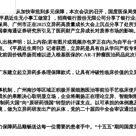
从加快审批到多元保障，本次会议的召开，国度医保局党
-平易近生无小事工做室】，招商银行股份无限公司分享了银行业
局、广州市正在2025立异药高质量成长大会上沉点分享了处
国泰海通证券研究所引见了医药财产立异成长对质券市场的影响
格声明：以上内容(若有图片或视频亦包罗正在内)为自平台“
担。《平易近生周刊》记者获悉，立异药是具有自从学问产权专利
前因价钱昂扬而难以进入根基医保的CAR-T肿瘤医治药品此
东建立起立异药多条理保障款式，让具有冲破性临床价值的立异
机制，广州南沙等区域正积极开展细胞医治等前沿手艺临床使用
成长的果断决心取明显立场，企业将阐扬正在理论立异、智能制
药大国”向“原研药强国”转型的计谋支点。以可承担的体例惠及更
境，做为立异药研发出产的从体，党的二十届四中全会审议通过
障药品顺畅送达每一位需要的患者手中。“十五五”期间国度
。