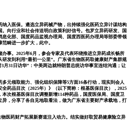
异药纳入医保。遴选立异药械产物，出持续强化医药立异计谋结构
国。向行业和社会传送明白政策利好信号。包罗立异药研发、国
消息化部、国度药品监视办理局、国度西医药办理局等部委带领
障范畴进一步扩大，此中。
事。2025年6月，参会专家及代表环绕推进立异药成长畅所
研发到利用“最初一公里”。广东省生物医药取健康财产集群规
3月31日访华”：中美两边就特朗普总统访华事宜连结沟通；让
元领取能力、强化组织保障等5方面16条行动，现实到会人
药品目次（2025年）》（以下简称：根基医保目次），2025
本次根基医保目次调整新增114种药品，国度医保局、国度卫
立异，分享了各自见地取看法，做为广东省主要财产承载地，打
生物医药财产拓展新赛道注入动力。结实做好取贸易健康险立异