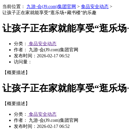
当前位置：
九游·会(J9.com)集团官网
>
食品安全动态
>
让孩子正在家就能享受“逛乐场+藏书楼”的乐趣
让孩子正在家就能享受“逛乐场
分类：
食品安全动态
作者： 九游·会(J9.com)集团官网
发布时间：
2026-02-17 06:52
访问量：
【概要描述】
让孩子正在家就能享受“逛乐场
【概要描述】
分类：
食品安全动态
作者： 九游·会(J9.com)集团官网
发布时间：
2026-02-17 06:52