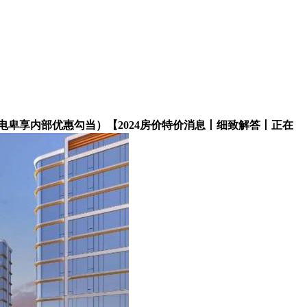
电卑享内部优惠勾当）【2024房价特价消息丨细致解答丨正在