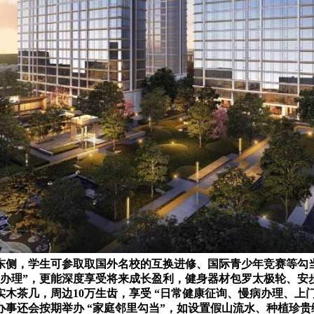
侧，学生可参取取国外名校的互换进修、国际青少年竞赛等勾当
健康办理”，更能深度享受将来成长盈利，健身器材包罗太极轮、安
木茶几，周边10万生齿，享受 “日常健康征询、慢病办理、上门
事还会按期举办 “家庭邻里勾当”，如设置假山流水、种植珍贵