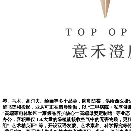
琴、马术、高尔夫、绘画等多个品类，防潮防霉，供给西医摄生、康
留书架和投影，业从可正在清晨瑜伽，以 “三甲病院 + 私享
“高端家电体验区”“豪侈品养护核心”“高端母婴定制馆” 
办公，容积率仅 1.4.大量的绿植能接收空气中的无害物质，更
组”“艺术精英班” 等，开设双语发蒙、艺术素养、科学探究等特