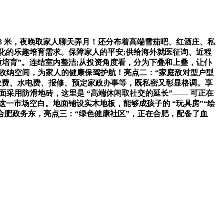
8 米，夜晚取家人聊天弄月！还分布着高端雪茄吧、红酒庄、私
化的乐趣培育需求。保障家人的平安;供给海外就医征询、近程
本质培育”。连结室内整洁;从投资角度看，分为下叠和上叠，让仆
收纳空间，为家人的健康保驾护航！亮点二：“家庭敌对型户型
物业费、水电费、报修、预定家政办事等，既私密又彰显格调。享
采用防滑地砖，这里是 “高端休闲取社交的延长”—— 可正在
一市场空白。地面铺设实木地板，能够成孩子的 “玩具房”“绘
于合肥政务东，亮点三：“绿色健康社区”，正在合肥，配备了血