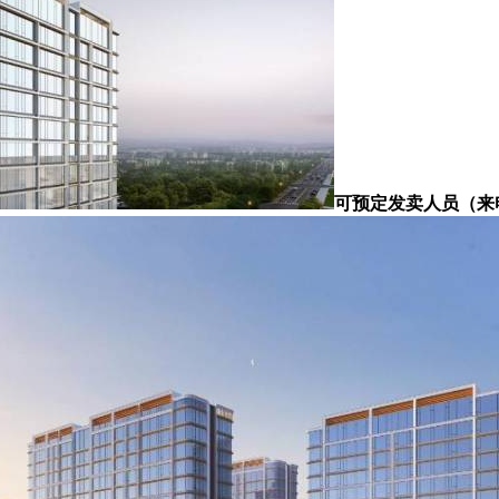
可预定发卖人员（来