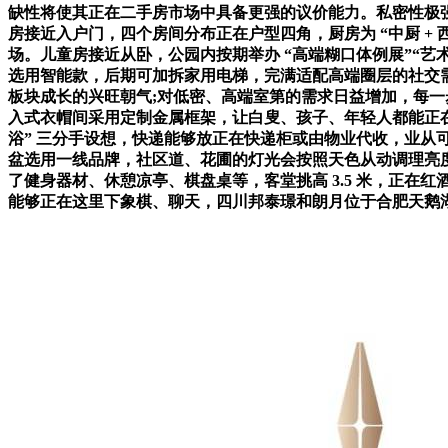
缺性将使其正在二手房市场中具备更强的议价能力。私密性极强
房接近入户门，四个房间分布正在户型四角，厨房为 “中厨 + 西
场。儿童房接近从卧，公园内按期举办 “高端糊口体例展”“艺
选用智能款，后期可加拆家用电梯，完满适配高端圈层的社交
板块成长的兴旺朝气;对低密、高端室第的需求日益增加，每一
入式衣帽间采用定制金属框架，让白叟、孩子、年轻人都能正在社区
浴” 三分手设想，快递能够放正在快递柜或由物业代收，业从
盆选用一线品牌，社区道、花圃的灯光会按照天色从动调理亮度
了健身器材、休憩凉亭、棋盘桌等，客堂挑高 3.5 米，正在红
能够正在这里下象棋、聊天，四川邦泰璟和朗月位于合肥天鹅湖东