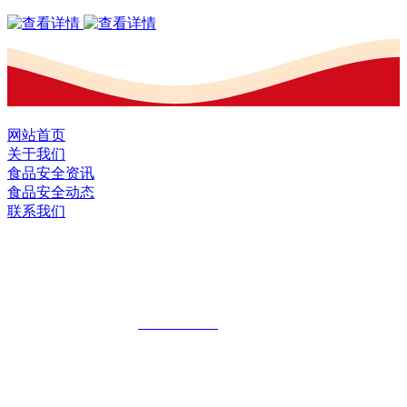
网站首页
关于我们
食品安全资讯
食品安全动态
联系我们
黑龙江九游·会(J9.com)集团官网食品股
份有限公司
全国统一客服热线：
18903658751
地址：哈尔滨南岗区红旗满族乡科技园区
地址：双城经济技术开发区娃哈哈路6号