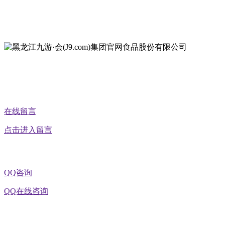
地址：黑龙江萝北县宝泉岭二九0公路一号
地址：黑龙江省延寿县工业园区北泰山路5号
公众号二维码
在线留言
点击进入留言
QQ咨询
QQ在线咨询