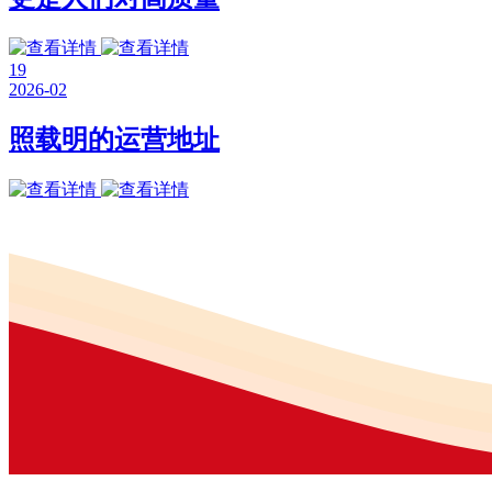
19
2026-02
照载明的运营地址