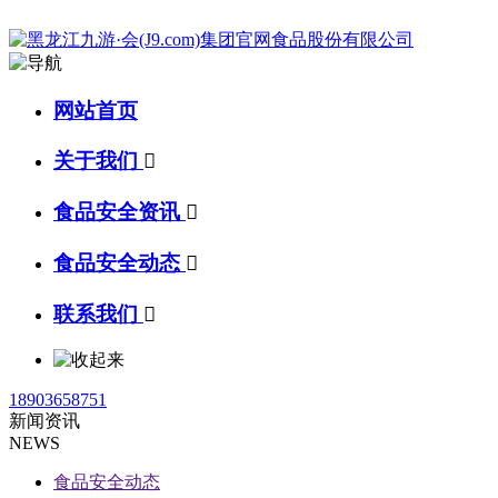
网站首页
关于我们

食品安全资讯

食品安全动态

联系我们

18903658751
新闻资讯
NEWS
食品安全动态