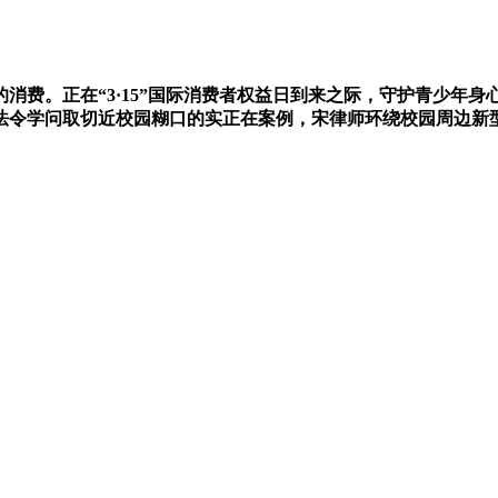
费。正在“3·15”国际消费者权益日到来之际，守护青少年
令学问取切近校园糊口的实正在案例，宋律师环绕校园周边新型