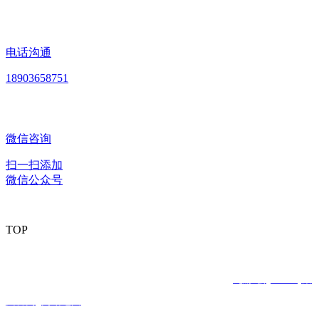
电话沟通
18903658751
微信咨询
扫一扫添加
微信公众号
TOP
版权所有：黑龙江九游·会(J9.com)集团官网食品股份有限公司
Copyright © 2020 All rights reserved
网站建设：
九游·会(J9.com)集
团官网
网站地图