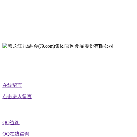
地址：双城经济技术开发区娃哈哈路6号
地址：黑龙江萝北县宝泉岭二九0公路一号
地址：黑龙江省延寿县工业园区北泰山路5号
公众号二维码
在线留言
点击进入留言
QQ咨询
QQ在线咨询