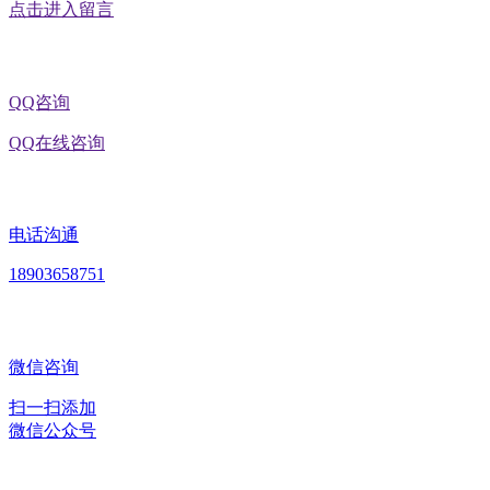
点击进入留言
QQ咨询
QQ在线咨询
电话沟通
18903658751
微信咨询
扫一扫添加
微信公众号