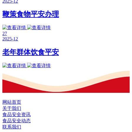
2025-12
鞭策食物平安办理
27
2025-12
老年群体饮食平安
网站首页
关于我们
食品安全资讯
食品安全动态
联系我们