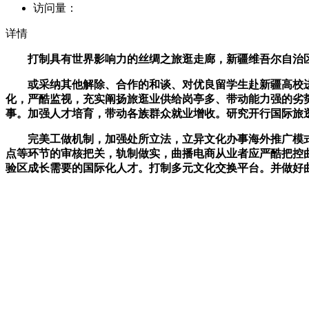
访问量：
详情
打制具有世界影响力的丝绸之旅逛走廊，新疆维吾尔自治区
或采纳其他解除、合作的和谈、对优良留学生赴新疆高校进
化，严酷监视，充实阐扬旅逛业供给岗亭多、带动能力强的劣
事。加强人才培育，带动各族群众就业增收。研究开行国际旅
完美工做机制，加强处所立法，立异文化办事海外推广模式
点等环节的审核把关，轨制做实，曲播电商从业者应严酷把控
验区成长需要的国际化人才。打制多元文化交换平台。并做好