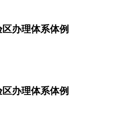
验区办理体系体例
验区办理体系体例