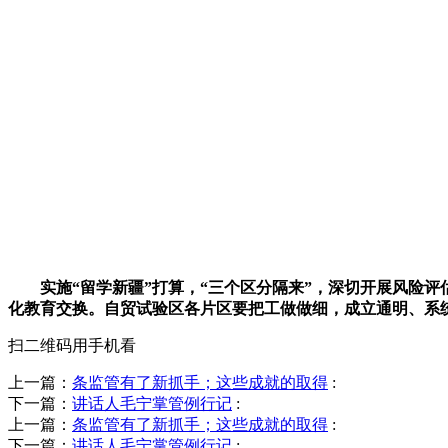
实施“留学新疆”打算，“三个区分隔来”，深切开展风险评
化教育交换。自贸试验区各片区要把工做做细，成立通明、系
扫二维码用手机看
上一篇：
条监管有了新抓手；这些成就的取得
:
下一篇：
讲话人毛宁掌管例行记
:
上一篇：
条监管有了新抓手；这些成就的取得
:
下一篇：
讲话人毛宁掌管例行记
: