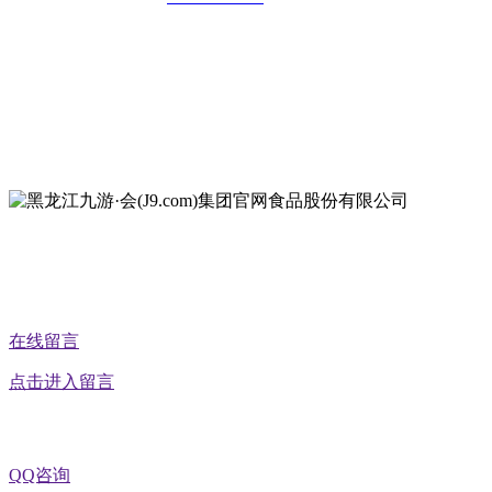
地址：哈尔滨南岗区红旗满族乡科技园区
地址：双城经济技术开发区娃哈哈路6号
地址：黑龙江萝北县宝泉岭二九0公路一号
地址：黑龙江省延寿县工业园区北泰山路5号
公众号二维码
在线留言
点击进入留言
QQ咨询