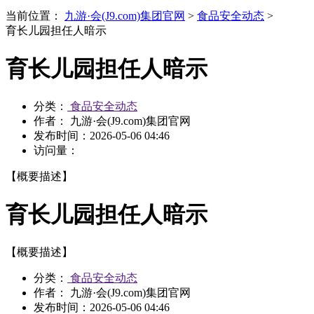
当前位置：
九游·会(J9.com)集团官网
>
食品安全动态
>
育长儿园担任人暗示
育长儿园担任人暗示
分类：
食品安全动态
作者： 九游·会(J9.com)集团官网
发布时间：
2026-05-06 04:46
访问量：
【概要描述】
育长儿园担任人暗示
【概要描述】
分类：
食品安全动态
作者： 九游·会(J9.com)集团官网
发布时间：
2026-05-06 04:46