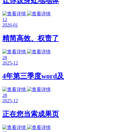
让你设身处地地体
12
2026-01
精简高效、权责了
28
2025-12
4年第三季度word及
28
2025-12
正在您当索成果页