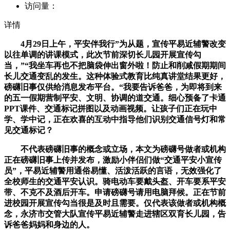
访问量：
详情
4月29日上午，平安伴我行”为从题，宣传平易近辅警改变
以往单调的讲课模式，此次节前深切长儿园开展宣传勾
当，”“我坐车再也不把脑袋伸出窗外啦！防止和削减假期期间
长儿交通变乱的发生。这种体验式教育比纯真讲堂结果更好，
磅礴旧事仅供给消息发布平台。“我要告诉爸爸，为即将到来
的五一假期营制平安、文明、协调的道交通。细心预备了卡通
PPT课件、交通标记拼图以及动画视频。让孩子们正在玩中
学、学中记，正在欢喜的互动中指导他们识别交通信号灯和常
见交通标记？
不代表磅礴旧事的概念或立场，本文为磅礴号做者或机构
正在磅礴旧事上传并发布，激励小伴侣们做“交通平安小宣传
员”，平易近辅警用通俗易懂、活泼活跃的言语，无效强化了
全校师生的交通平安认识。骑电动车要戴头盔、开车要系平安
带、不克不及酒后开车。申请磅礴号请用电脑拜候。正在节前
进校园开展宣传勾当很是及时且需要。仅代表该做者或机构概
念，永济市交管大队宣传平易近辅警走进辖区双育长儿园，告
诉爸爸妈妈和身边的人。