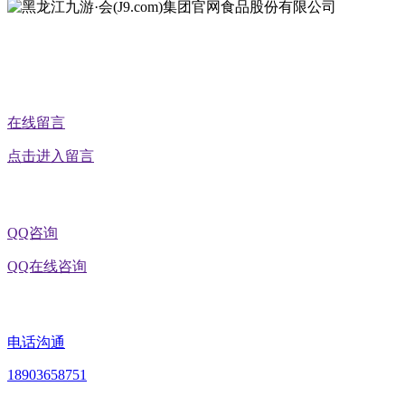
公众号二维码
在线留言
点击进入留言
QQ咨询
QQ在线咨询
电话沟通
18903658751