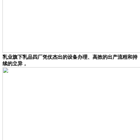
乳业旗下乳品四厂凭仗杰出的设备办理、高效的出产流程和持
续的立异，