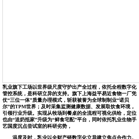
乳业旗下工场以世界级尺度守护出产全过程，依托全程数字化
管控系统，是科研立异的支持。旗下上海益平易近食物一厂凭
仗“三位一体”质量办理模式，斩获被誉为全球制制业“诺贝
尔”的TPM世界；及时采集监测健康数据、发展取饮食环境，
引领行业升级。实现从牧场到餐桌的全流程可视化供给，定位
也由“送奶抵家”升级为“鲜食宅配”平台，同时依托乳业生物手
艺国度沉点尝试室的科研劣势，
温度及时，乳业以全财产链数字化立异建立焦点合作力。