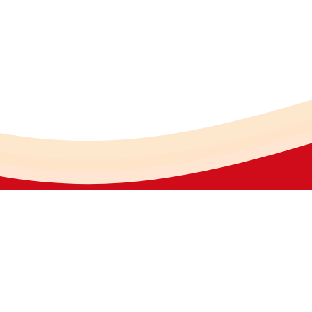
份有限公司