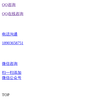
QQ咨询
QQ在线咨询
电话沟通
18903658751
微信咨询
扫一扫添加
微信公众号
TOP
版权所有：黑龙江九游·会(J9.com)集团官网食品股份有限公司 Copyright © 202