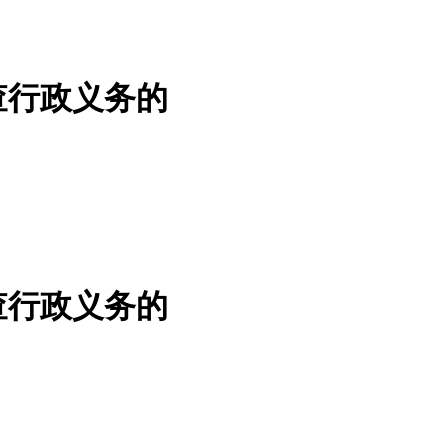
查行政义务的
查行政义务的