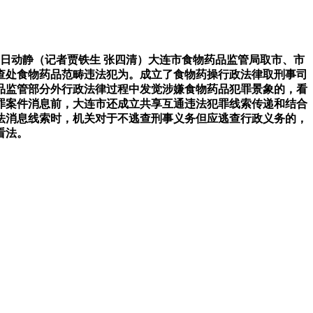
日动静（记者贾铁生 张四清）大连市食物药品监管局取市、市
查处食物药品范畴违法犯为。成立了食物药操行政法律取刑事司
品监管部分外行政法律过程中发觉涉嫌食物药品犯罪景象的，看
罪案件消息前，大连市还成立共享互通违法犯罪线索传递和结合
法消息线索时，机关对于不逃查刑事义务但应逃查行政义务的，
看法。