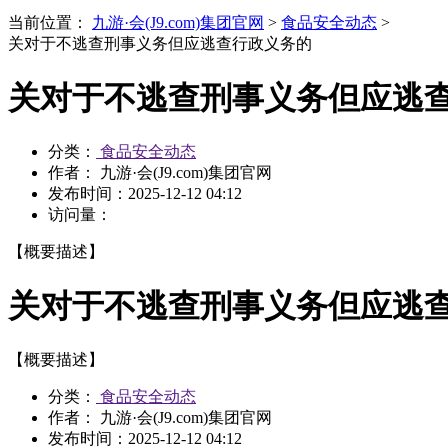
当前位置：
九游·会(J9.com)集团官网
>
食品安全动态
>
关对于不逃查刑事义务但应逃查行政义务的
关对于不逃查刑事义务但应逃
分类：
食品安全动态
作者： 九游·会(J9.com)集团官网
发布时间：
2025-12-12 04:12
访问量：
【概要描述】
关对于不逃查刑事义务但应逃
【概要描述】
分类：
食品安全动态
作者： 九游·会(J9.com)集团官网
发布时间：
2025-12-12 04:12